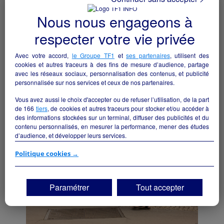
Nous nous engageons à
respecter votre vie privée
Avec votre accord,
le Groupe TF1
et
ses partenaires
, utilisent des
Fleuriste décoration
cookies et autres traceurs à des fins de mesure d’audience, partage
Lavardac - 47230
avec les réseaux sociaux, personnalisation des contenus, et publicité
personnalisée sur nos services et ceux de nos partenaires.
Commerce de détail non alimentaire
collectivite
Vous avez aussi le choix d'accepter ou de refuser l’utilisation, de la part
de
166
tiers
, de cookies et autres traceurs pour stocker et/ou accéder à
des informations stockées sur un terminal, diffuser des publicités et du
contenu personnalisés, en mesurer la performance, mener des études
d’audience, et développer leurs services.
Si vous continuez sans accepter, les fonctionnalités liées à la
Politique cookies →
personnalisation des contenus et des publicités seront désactivées sur
TF1 Info. Les contenus et les publicités présentés ne seront pas liés à
vos centres d'intérêt. Seuls les
cookies/traceurs techniques
seront
Paramétrer
Tout accepter
déposés et lus sur votre terminal.
Vous pouvez exprimer vos choix en cliquant sur "Tout accepter",
"Continuer sans accepter" ou "Paramétrer", et les modifier à tout
moment en cliquant sur le lien "Paramétrez vos choix" situé en bas de