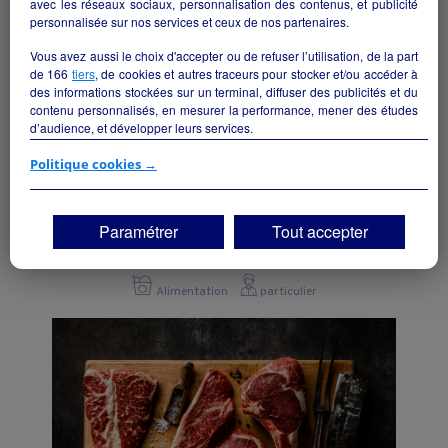
avec les réseaux sociaux, personnalisation des contenus, et publicité
personnalisée sur nos services et ceux de nos partenaires.
Vous avez aussi le choix d'accepter ou de refuser l’utilisation, de la part
de
166
tiers
, de cookies et autres traceurs pour stocker et/ou accéder à
des informations stockées sur un terminal, diffuser des publicités et du
contenu personnalisés, en mesurer la performance, mener des études
d’audience, et développer leurs services.
Si vous continuez sans accepter, les fonctionnalités liées à la
Politique cookies →
personnalisation des contenus et des publicités seront désactivées sur
TF1 Info. Les contenus et les publicités présentés ne seront pas liés à
vos centres d'intérêt. Seuls les
cookies/traceurs techniques
seront
Reprise supérette VIVAL
Paramétrer
Tout accepter
déposés et lus sur votre terminal.
Bordes - 64510
Vous pouvez exprimer vos choix en cliquant sur "Tout accepter",
"Continuer sans accepter" ou "Paramétrer", et les modifier à tout
Alimentation
particulier
moment en cliquant sur le lien "Paramétrez vos choix" situé en bas de
page.