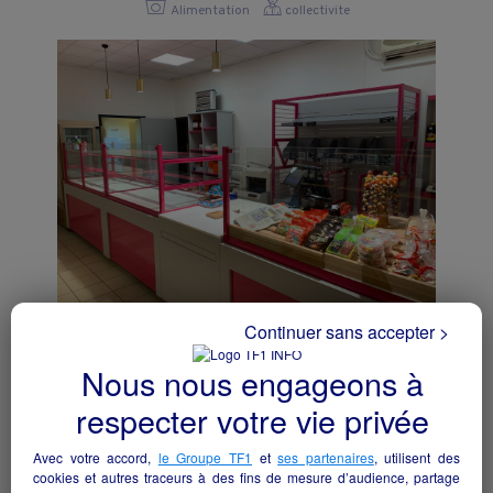
Alimentation
collectivite
Continuer sans accepter >
BOULANGERIE-PATISSERIE-SNACKING
Abjat-sur-Bandiat - 24300
Nous nous engageons à
respecter votre vie privée
Alimentation
collectivite
Avec votre accord,
le Groupe TF1
et
ses partenaires
, utilisent des
cookies et autres traceurs à des fins de mesure d’audience, partage