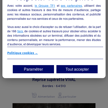
Avec votre accord,
le Groupe TF1
et
ses partenaires
, utilisent des
Alimentation
collectivite
cookies et autres traceurs à des fins de mesure d’audience, partage
avec les réseaux sociaux, personnalisation des contenus, et publicité
personnalisée sur nos services et ceux de nos partenaires.
Vous avez aussi le choix d'accepter ou de refuser l’utilisation, de la part
de
166
tiers
, de cookies et autres traceurs pour stocker et/ou accéder à
des informations stockées sur un terminal, diffuser des publicités et du
contenu personnalisés, en mesurer la performance, mener des études
d’audience, et développer leurs services.
Si vous continuez sans accepter, les fonctionnalités liées à la
Politique cookies →
personnalisation des contenus et des publicités seront désactivées sur
TF1 Info. Les contenus et les publicités présentés ne seront pas liés à
vos centres d'intérêt. Seuls les
cookies/traceurs techniques
seront
Paramétrer
Tout accepter
déposés et lus sur votre terminal.
Vous pouvez exprimer vos choix en cliquant sur "Tout accepter",
Reprise supérette VIVAL
"Continuer sans accepter" ou "Paramétrer", et les modifier à tout
Bordes - 64510
moment en cliquant sur le lien "Paramétrez vos choix" situé en bas de
page.
Alimentation
particulier