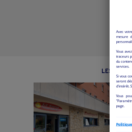
Avec votr
mesure d’
personnali
Vous avez 
traceurs p
du conten
services.
LES AUTRE
Si vous co
seront dés
d'intérêt. 
Vous pou
"Paramétre
page.
Politiqu