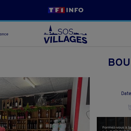
nonce
BOU
Date