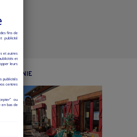
e
 des fins de
 publicité
es et autres
ublicités et
opper leurs
 OCCITANIE
s publicités
vos centres
cepter" ou
é en bas de