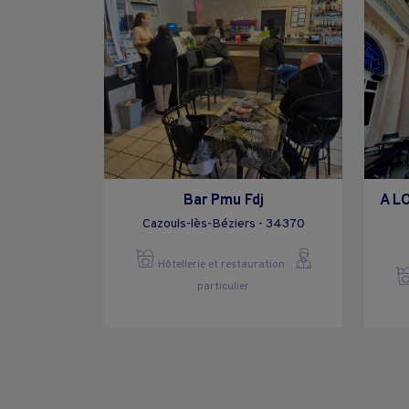
Bar Pmu Fdj
A L
Cazouls-lès-Béziers - 34370
Hôtellerie et restauration
particulier