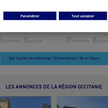
Paramétrer
Tout accepter
Epicerie
Épicerie produits loca
Carcassonne - 11000
Albi - 81000
Alimentation
particulier
Alimentation
particul
Voir toutes les annonces "Alimentation" de la région
LES ANNONCES DE LA RÉGION OCCITANIE