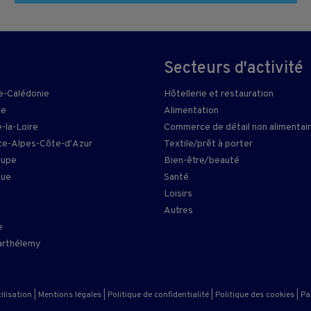
Secteurs d'activité
e-Calédonie
Hôtellerie et restauration
ie
Alimentation
-la-Loire
Commerce de détail non alimentai
e-Alpes-Côte-d'Azur
Textile/prêt à porter
oupe
Bien-être/beauté
que
Santé
Loisirs
n
Autres
e
arthélemy
ilisation
|
Mentions légales
|
Politique de confidentialité
|
Politique des cookies
|
Pa