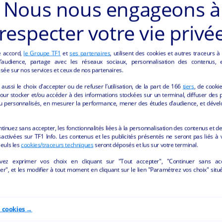
Nous nous engageons à
respecter votre vie privé
e accord,
le Groupe TF1
et
ses partenaires
, utilisent des cookies et autres traceurs à
audience, partage avec les réseaux sociaux, personnalisation des contenus, et
sée sur nos services et ceux de nos partenaires.
aussi le choix d'accepter ou de refuser l’utilisation, de la part de
166
tiers
, de cooki
our stocker et/ou accéder à des informations stockées sur un terminal, diffuser des p
u personnalisés, en mesurer la performance, mener des études d’audience, et dével
S ANNONCES "ALIMENTATION" DE LA REGION
ntinuez sans accepter, les fonctionnalités liées à la personnalisation des contenus et de
activées sur TF1 Info. Les contenus et les publicités présentés ne seront pas liés à 
Seuls les
cookies/traceurs techniques
seront déposés et lus sur votre terminal.
vez exprimer vos choix en cliquant sur "Tout accepter", "Continuer sans ac
r", et les modifier à tout moment en cliquant sur le lien "Paramétrez vos choix" situ
e cookies →