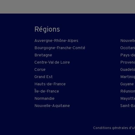
Régions
Auvergne-Rhône-Alpes
Nouvell
Bourgogne-Franche-Comté
Occitan
Bretagne
Pays-de
Centre-Val de Loire
Provenc
Corse
Guadel
Grand Est
Martini
Hauts-de-France
Guyane
Île-de-France
Réunio
Normandie
Mayott
Nouvelle-Aquitaine
Saint-B
Conditions générales d'ut