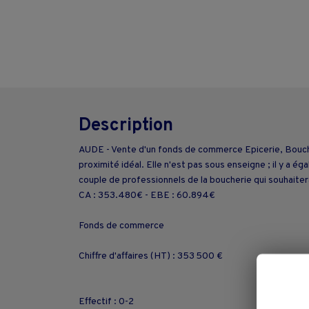
Description
AUDE - Vente d'un fonds de commerce Epicerie, Boucheri
proximité idéal. Elle n'est pas sous enseigne ; il y a 
couple de professionnels de la boucherie qui souhaitera
CA : 353.480€ - EBE : 60.894€
Fonds de commerce
Chiffre d'affaires (HT) : 353 500 €
Effectif : 0-2