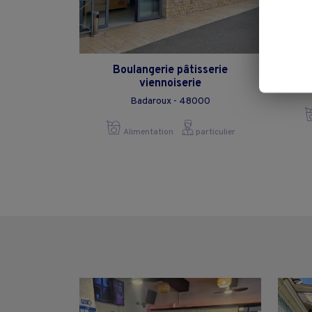
Boulangerie pâtisserie
viennoiserie
Badaroux - 48000
Alimentation
particulier