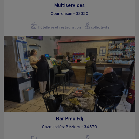
Multiservices
Courrensan - 32330
Hôtellerie et restauration
collectivite
Bar Pmu Fdj
Cazouls-lès-Béziers - 34370