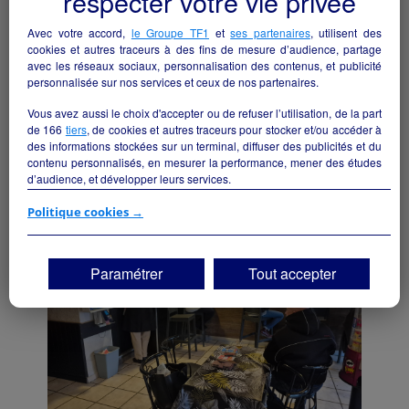
respecter votre vie privée
Avec votre accord,
le Groupe TF1
et
ses partenaires
, utilisent des
cookies et autres traceurs à des fins de mesure d’audience, partage
avec les réseaux sociaux, personnalisation des contenus, et publicité
personnalisée sur nos services et ceux de nos partenaires.
Multiservices
Vous avez aussi le choix d'accepter ou de refuser l’utilisation, de la part
de
166
tiers
, de cookies et autres traceurs pour stocker et/ou accéder à
Courrensan - 32330
des informations stockées sur un terminal, diffuser des publicités et du
contenu personnalisés, en mesurer la performance, mener des études
Hôtellerie et restauration
collectivite
d’audience, et développer leurs services.
Si vous continuez sans accepter, les fonctionnalités liées à la
Politique cookies →
personnalisation des contenus et des publicités seront désactivées sur
TF1 Info. Les contenus et les publicités présentés ne seront pas liés à
vos centres d'intérêt. Seuls les
cookies/traceurs techniques
seront
Paramétrer
Tout accepter
déposés et lus sur votre terminal.
Vous pouvez exprimer vos choix en cliquant sur "Tout accepter",
"Continuer sans accepter" ou "Paramétrer", et les modifier à tout
moment en cliquant sur le lien "Paramétrez vos choix" situé en bas de
page.