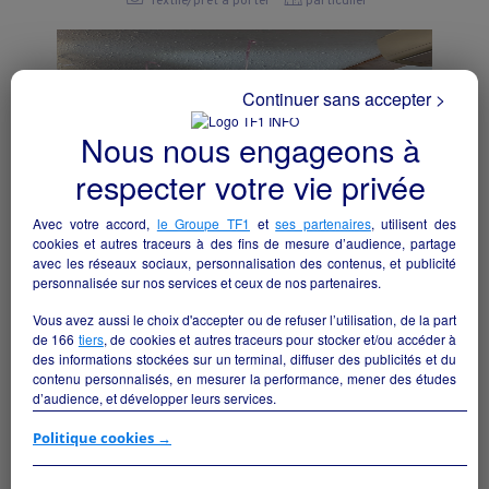
Textile/prêt à porter
particulier
Continuer sans accepter >
Nous nous engageons à
respecter votre vie privée
Avec votre accord,
le Groupe TF1
et
ses partenaires
, utilisent des
cookies et autres traceurs à des fins de mesure d’audience, partage
avec les réseaux sociaux, personnalisation des contenus, et publicité
personnalisée sur nos services et ceux de nos partenaires.
Vous avez aussi le choix d'accepter ou de refuser l’utilisation, de la part
Fond de commerce Prêt à porter Féminin
de
166
tiers
, de cookies et autres traceurs pour stocker et/ou accéder à
masculin (cause retraite)
des informations stockées sur un terminal, diffuser des publicités et du
Le Vigan-en-Quercy - 46300
contenu personnalisés, en mesurer la performance, mener des études
d’audience, et développer leurs services.
Textile/prêt à porter
particulier
Si vous continuez sans accepter, les fonctionnalités liées à la
Politique cookies →
personnalisation des contenus et des publicités seront désactivées sur
TF1 Info. Les contenus et les publicités présentés ne seront pas liés à