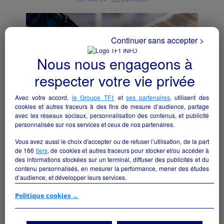
Continuer sans accepter >
Nous nous engageons à
respecter votre vie privée
Avec votre accord,
le Groupe TF1
et
ses partenaires
, utilisent des
cookies et autres traceurs à des fins de mesure d’audience, partage
avec les réseaux sociaux, personnalisation des contenus, et publicité
personnalisée sur nos services et ceux de nos partenaires.
Vous avez aussi le choix d'accepter ou de refuser l’utilisation, de la part
CESSION FDC AGENCE IMMOBILIERE
de
166
tiers
, de cookies et autres traceurs pour stocker et/ou accéder à
des informations stockées sur un terminal, diffuser des publicités et du
Torreilles - 66440
contenu personnalisés, en mesurer la performance, mener des études
d’audience, et développer leurs services.
Autres
collectivite
Si vous continuez sans accepter, les fonctionnalités liées à la
Politique cookies →
personnalisation des contenus et des publicités seront désactivées sur
TF1 Info. Les contenus et les publicités présentés ne seront pas liés à
vos centres d'intérêt. Seuls les
cookies/traceurs techniques
seront