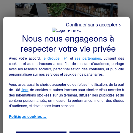
Continuer sans accepter >
Nous nous engageons à
respecter votre vie privée
Avec votre accord,
le Groupe TF1
et
ses partenaires
, utilisent des
cookies et autres traceurs à des fins de mesure d’audience, partage
avec les réseaux sociaux, personnalisation des contenus, et publicité
personnalisée sur nos services et ceux de nos partenaires.
Épicerie produits locaux
Vous avez aussi le choix d'accepter ou de refuser l’utilisation, de la part
de
166
tiers
, de cookies et autres traceurs pour stocker et/ou accéder à
Albi - 81000
des informations stockées sur un terminal, diffuser des publicités et du
contenu personnalisés, en mesurer la performance, mener des études
Alimentation
particulier
d’audience, et développer leurs services.
Si vous continuez sans accepter, les fonctionnalités liées à la
Politique cookies →
personnalisation des contenus et des publicités seront désactivées sur
TF1 Info. Les contenus et les publicités présentés ne seront pas liés à
vos centres d'intérêt. Seuls les
cookies/traceurs techniques
seront