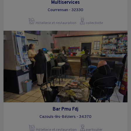
Multiservices
Courrensan - 32330
Hôtellerie et restauration
collectivite
Bar Pmu Fdj
Cazouls-lès-Béziers - 34370
Hôtellerie et restauration
particulier