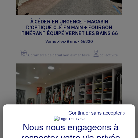
À CÉDER EN URGENCE – MAGASIN
D'OPTIQUE CLÉ EN MAIN + FOURGON
ITINÉRANT ÉQUIPÉ VERNET LES BAINS 66
Vernet-les-Bains - 66820
Commerce de détail non alimentaire
collectivite
Continuer sans accepter >
Nous nous engageons à
respecter votre vie privée