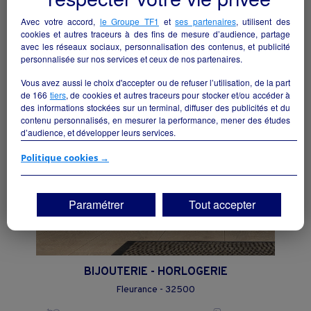
BOUTIQUE PRET A PORTER FEMININ
Avec votre accord,
le Groupe TF1
et
ses partenaires
, utilisent des
cookies et autres traceurs à des fins de mesure d’audience, partage
Céret - 66400
avec les réseaux sociaux, personnalisation des contenus, et publicité
personnalisée sur nos services et ceux de nos partenaires.
Commerce de détail non alimentaire
collectivite
Vous avez aussi le choix d'accepter ou de refuser l’utilisation, de la part
de
166
tiers
, de cookies et autres traceurs pour stocker et/ou accéder à
des informations stockées sur un terminal, diffuser des publicités et du
contenu personnalisés, en mesurer la performance, mener des études
d’audience, et développer leurs services.
Si vous continuez sans accepter, les fonctionnalités liées à la
Politique cookies →
personnalisation des contenus et des publicités seront désactivées sur
TF1 Info. Les contenus et les publicités présentés ne seront pas liés à
vos centres d'intérêt. Seuls les
cookies/traceurs techniques
seront
Paramétrer
Tout accepter
déposés et lus sur votre terminal.
Vous pouvez exprimer vos choix en cliquant sur "Tout accepter",
"Continuer sans accepter" ou "Paramétrer", et les modifier à tout
moment en cliquant sur le lien "Paramétrez vos choix" situé en bas de
page.
BIJOUTERIE - HORLOGERIE
Fleurance - 32500