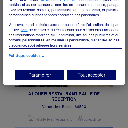
cookies et autres traceurs à des fins de mesure d’audience, partage
avec les réseaux sociaux, personnalisation des contenus, et publicité
Hôtellerie et restauration
particulier
personnalisée sur nos services et ceux de nos partenaires.
Vous avez aussi le choix d'accepter ou de refuser l’utilisation, de la part
de
166
tiers
, de cookies et autres traceurs pour stocker et/ou accéder à
des informations stockées sur un terminal, diffuser des publicités et du
contenu personnalisés, en mesurer la performance, mener des études
d’audience, et développer leurs services.
Si vous continuez sans accepter, les fonctionnalités liées à la
Politique cookies →
personnalisation des contenus et des publicités seront désactivées sur
TF1 Info. Les contenus et les publicités présentés ne seront pas liés à
vos centres d'intérêt. Seuls les
cookies/traceurs techniques
seront
Paramétrer
Tout accepter
déposés et lus sur votre terminal.
Vous pouvez exprimer vos choix en cliquant sur "Tout accepter",
"Continuer sans accepter" ou "Paramétrer", et les modifier à tout
A LOUER RESTAURANT SALLE DE
moment en cliquant sur le lien "Paramétrez vos choix" situé en bas de
RECEPTION
page.
Vernet-les-Bains - 66820
Hôtellerie et restauration
collectivite