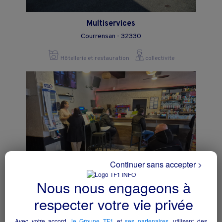
Multiservices
Courrensan - 32330
Hôtellerie et restauration
collectivite
Continuer sans accepter >
Nous nous engageons à
respecter votre vie privée
Bar Pmu Fdj
Cazouls-lès-Béziers - 34370
Avec votre accord,
le Groupe TF1
et
ses partenaires
, utilisent des