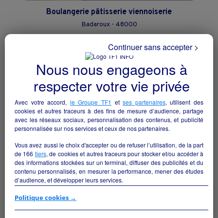
Boulangerie pâtisserie viennoiserie
Badaroux - 48000
Continuer sans accepter >
Alimentation
particulier
Nous nous engageons à
respecter votre vie privée
Avec votre accord,
le Groupe TF1
et
ses partenaires
, utilisent des
cookies et autres traceurs à des fins de mesure d’audience, partage
avec les réseaux sociaux, personnalisation des contenus, et publicité
personnalisée sur nos services et ceux de nos partenaires.
Vous avez aussi le choix d'accepter ou de refuser l’utilisation, de la part
de
166
tiers
, de cookies et autres traceurs pour stocker et/ou accéder à
des informations stockées sur un terminal, diffuser des publicités et du
contenu personnalisés, en mesurer la performance, mener des études
d’audience, et développer leurs services.
Epicerie
Si vous continuez sans accepter, les fonctionnalités liées à la
Politique cookies →
Carcassonne - 11000
personnalisation des contenus et des publicités seront désactivées sur
TF1 Info. Les contenus et les publicités présentés ne seront pas liés à