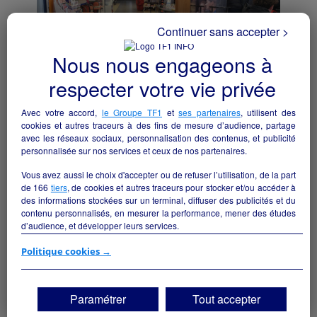
Continuer sans accepter >
Nous nous engageons à
respecter votre vie privée
Commerce multi-service
Avec votre accord,
le Groupe TF1
et
ses partenaires
, utilisent des
Bar/tabac/FDJ/Superette
cookies et autres traceurs à des fins de mesure d’audience, partage
avec les réseaux sociaux, personnalisation des contenus, et publicité
Val-du-Layon - 49750
personnalisée sur nos services et ceux de nos partenaires.
Alimentation
particulier
Vous avez aussi le choix d'accepter ou de refuser l’utilisation, de la part
de
166
tiers
, de cookies et autres traceurs pour stocker et/ou accéder à
des informations stockées sur un terminal, diffuser des publicités et du
contenu personnalisés, en mesurer la performance, mener des études
d’audience, et développer leurs services.
Si vous continuez sans accepter, les fonctionnalités liées à la
Politique cookies →
personnalisation des contenus et des publicités seront désactivées sur
TF1 Info. Les contenus et les publicités présentés ne seront pas liés à
vos centres d'intérêt. Seuls les
cookies/traceurs techniques
seront
Paramétrer
Tout accepter
déposés et lus sur votre terminal.