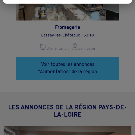
Vous pouvez exprimer vos choix en cliquant sur "Tout accepter",
"Continuer sans accepter" ou "Paramétrer", et les modifier à tout
moment en cliquant sur le lien "Paramétrez vos choix" situé en bas de
page.
Fromagerie
Lassay-les-Châteaux - 53110
Alimentation
particulier
Voir toutes les annonces
"Alimentation" de la région
LES ANNONCES DE LA RÉGION PAYS-DE-
LA-LOIRE