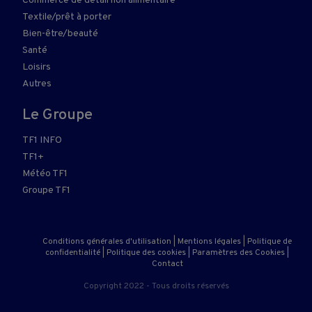
Commerce de détail non alimentaire
Textile/prêt à porter
Bien-être/beauté
Santé
Loisirs
Autres
Le Groupe
TF1 INFO
TF1+
Météo TF1
Groupe TF1
Conditions générales d'utilisation
|
Mentions légales
|
Politique de
confidentialité
|
Politique des cookies
|
Paramètres des Cookies
|
Contact
Copyright 2022 - Tous droits réservés