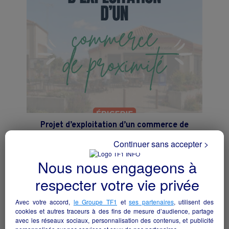
Projet d’exploitation d’un commerce de
proximité : épicerie, dépôt de pain, bar et
Continuer sans accepter >
restauration
Rochetrejoux - 85510
Nous nous engageons à
respecter votre vie privée
Hôtellerie et restauration
collectivite
Avec votre accord,
le Groupe TF1
et
ses partenaires
, utilisent des
cookies et autres traceurs à des fins de mesure d’audience, partage
avec les réseaux sociaux, personnalisation des contenus, et publicité