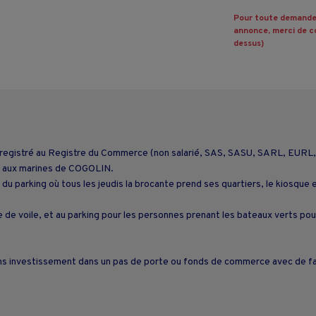
Pour toute demande
annonce, merci de co
dessus)
nregistré au Registre du Commerce (non salarié, SAS, SASU, SARL, EURL,
age aux marines de COGOLIN.
 du parking où tous les jeudis la brocante prend ses quartiers, le kiosqu
e de voile, et au parking pour les personnes prenant les bateaux verts po
ans investissement dans un pas de porte ou fonds de commerce avec de fa