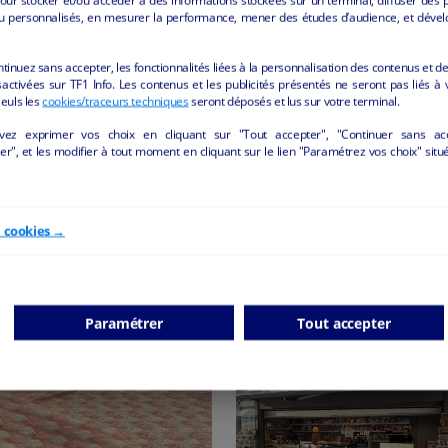
pporter plus de détails.
u personnalisés, en mesurer la performance, mener des études d’audience, et dével
ntinuez sans accepter, les fonctionnalités liées à la personnalisation des contenus et de
activées sur TF1 Info. Les contenus et les publicités présentés ne seront pas liés à 
Seuls les
cookies/traceurs techniques
seront déposés et lus sur votre terminal.
vez exprimer vos choix en cliquant sur "Tout accepter", "Continuer sans ac
r", et les modifier à tout moment en cliquant sur le lien "Paramétrez vos choix" situ
e cookies →
RCE DE DÉTAIL NON ALIMENTAIRE" DE LA 
D'AZUR
Paramétrer
Tout accepter