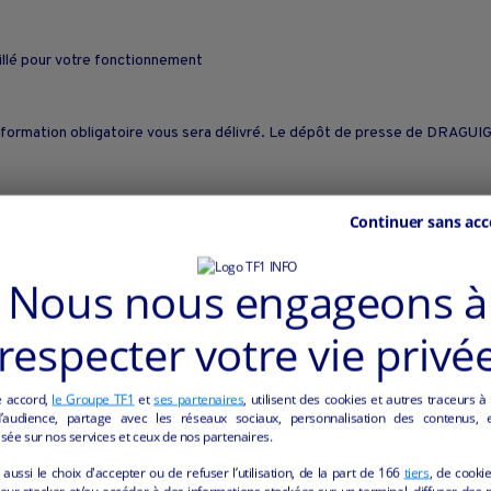
llé pour votre fonctionnement
formation obligatoire vous sera délivré. Le dépôt de presse de DRAGUIGNA
:
Continuer sans acc
is, bimbeloterie,
Nous nous engageons à
iseries,...
respecter votre vie privé
rnée continue
e accord,
le Groupe TF1
et
ses partenaires
, utilisent des cookies et autres traceurs à
audience, partage avec les réseaux sociaux, personnalisation des contenus, et
sée sur nos services et ceux de nos partenaires.
aussi le choix d'accepter ou de refuser l’utilisation, de la part de
166
tiers
, de cooki
our stocker et/ou accéder à des informations stockées sur un terminal, diffuser des p