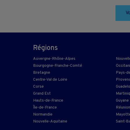
Vo
Régions
Auvergne-Rhône-Alpes
Nouvell
Bourgogne-Franche-Comté
Occitan
Bretagne
Pays-de
Centre-Val de Loire
Provenc
Corse
Guadel
Grand Est
Martini
Hauts-de-France
Guyane
Île-de-France
Réunio
Normandie
Mayott
Nouvelle-Aquitaine
Saint-B