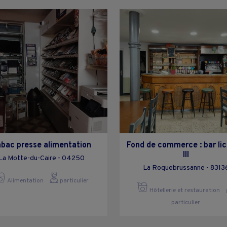
bac presse alimentation
Fond de commerce : bar li
III
La Motte-du-Caire - 04250
La Roquebrussanne - 8313
Alimentation
particulier
Hôtellerie et restauration
particulier