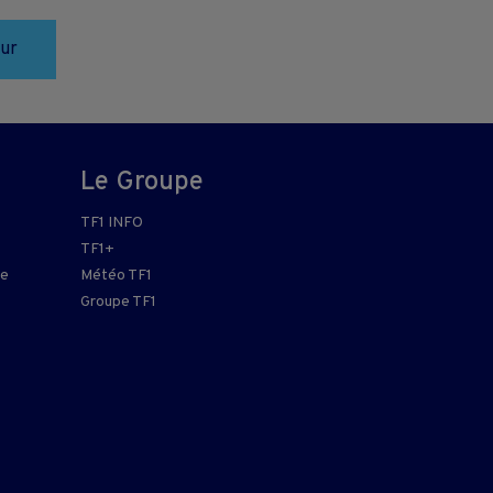
zur
Le Groupe
TF1 INFO
TF1+
re
Météo TF1
Groupe TF1