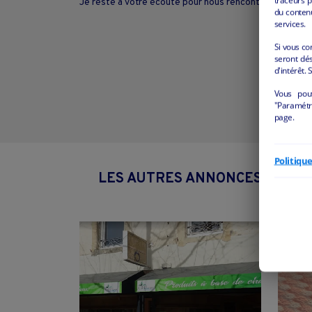
Je reste à votre écoute pour nous rencontrer et vous a
du conten
services.
Si vous co
seront dés
d'intérêt. 
Vous pou
"Paramétre
page.
Politiqu
LES AUTRES ANNONCES "COMME