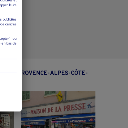
opper leurs
s publicités
vos centres
cepter" ou
é en bas de
REGION PROVENCE-ALPES-CÔTE-