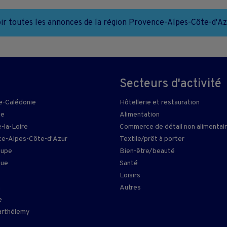
ir toutes les annonces de la région Provence-Alpes-Côte-d'A
Secteurs d'activité
e-Calédonie
Hôtellerie et restauration
ie
Alimentation
-la-Loire
Commerce de détail non alimentai
e-Alpes-Côte-d'Azur
Textile/prêt à porter
oupe
Bien-être/beauté
que
Santé
Loisirs
n
Autres
e
arthélemy