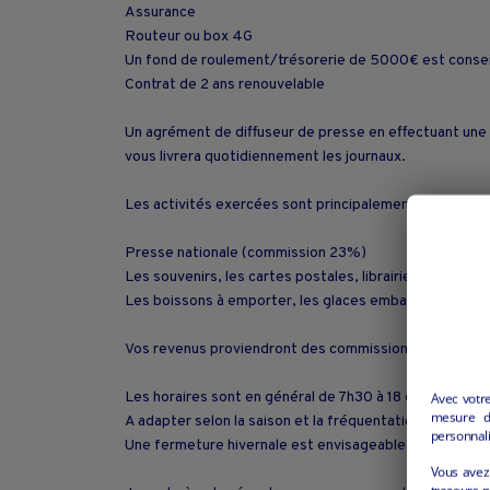
Assurance
Routeur ou box 4G
Un fond de roulement/trésorerie de 5000€ est consei
Contrat de 2 ans renouvelable
Un agrément de diffuseur de presse en effectuant une 
vous livrera quotidiennement les journaux.
Les activités exercées sont principalement, la presse 
Presse nationale (commission 23%)
Les souvenirs, les cartes postales, librairie, petits col
Les boissons à emporter, les glaces emballées, les conf
Vos revenus proviendront des commissions
Les horaires sont en général de 7h30 à 18 ou19h en jou
Avec votr
mesure d’
A adapter selon la saison et la fréquentation.
personnali
Une fermeture hivernale est envisageable
Vous avez 
traceurs p