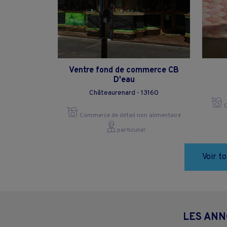
Ventre fond de commerce CB
D'eau
Châteaurenard - 13160
C
Commerce de détail non alimentaire
particulier
Voir t
LES ANN