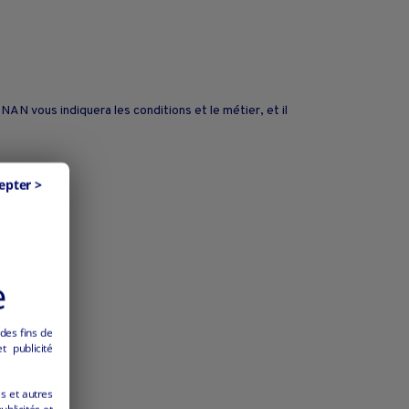
N vous indiquera les conditions et le métier, et il
epter >
e
 des fins de
 publicité
es et autres
ublicités et