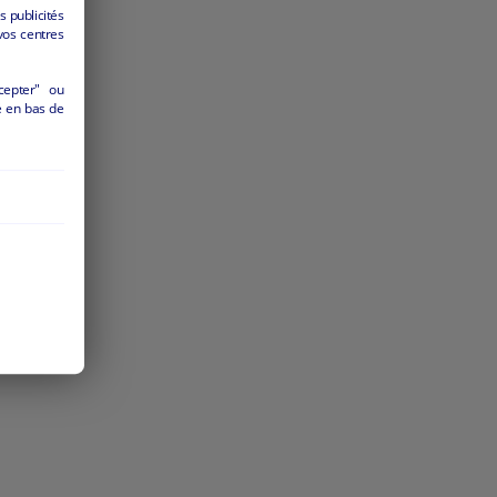
s publicités
vos centres
l
cepter" ou
é en bas de