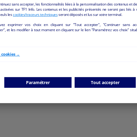
ntinuez sans accepter, les fonctionnalités liées à la personnalisation des contenus et de
activées sur TF1 Info. Les contenus et les publicités présentés ne seront pas liés à 
Seuls les
cookies/traceurs techniques
seront déposés et lus sur votre terminal.
Bar-Brasserie-Hôtel
Restaurant traditionne
vez exprimer vos choix en cliquant sur "Tout accepter", "Continuer sans ac
Laffaux - 02880
Saint-Quentin - 02100
r", et les modifier à tout moment en cliquant sur le lien "Paramétrez vos choix" situ
Hôtellerie et restauration
Hôtellerie et restauration
particulier
particulier
e cookies →
Paramétrer
Tout accepter