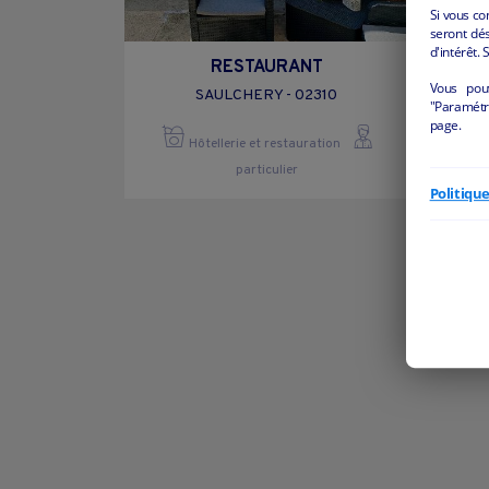
Si vous co
seront dés
d'intérêt. 
RESTAURANT
Vous pou
SAULCHERY - 02310
"Paramétre
page.
Hôtellerie et restauration
particulier
Politiqu