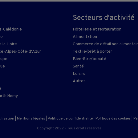
Secteurs d'activité
e-Calédonie
Hôtellerie et restauration
ie
Alimentation
-la-Loire
Commerce de détail non alimentai
e-Alpes-Côte-d'Azur
Textile/prêt à porter
oupe
Bien-être/beauté
que
Santé
Loisirs
n
Autres
e
arthélemy
ilisation
|
Mentions légales
|
Politique de confidentialité
|
Politique des cookies
|
Pa
Copyright 2022 - Tous droits réservés