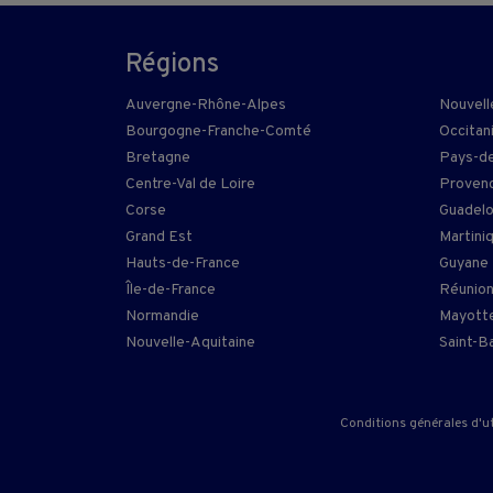
Régions
Auvergne-Rhône-Alpes
Nouvell
Bourgogne-Franche-Comté
Occitan
Bretagne
Pays-de
Centre-Val de Loire
Provenc
Corse
Guadel
Grand Est
Martini
Hauts-de-France
Guyane
Île-de-France
Réunio
Normandie
Mayott
Nouvelle-Aquitaine
Saint-B
Conditions générales d'ut