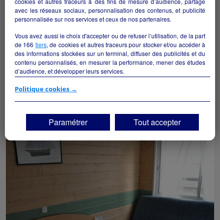
cookies et autres traceurs à des fins de mesure d’audience, partage
avec les réseaux sociaux, personnalisation des contenus, et publicité
personnalisée sur nos services et ceux de nos partenaires.
Vous avez aussi le choix d'accepter ou de refuser l’utilisation, de la part
de
166
tiers
, de cookies et autres traceurs pour stocker et/ou accéder à
des informations stockées sur un terminal, diffuser des publicités et du
contenu personnalisés, en mesurer la performance, mener des études
d’audience, et développer leurs services.
Boulangerie-Pâtisserie
Si vous continuez sans accepter, les fonctionnalités liées à la
Politique cookies →
Vannes - 56000
personnalisation des contenus et des publicités seront désactivées sur
TF1 Info. Les contenus et les publicités présentés ne seront pas liés à
Alimentation
particulier
vos centres d'intérêt. Seuls les
cookies/traceurs techniques
seront
Paramétrer
Tout accepter
déposés et lus sur votre terminal.
Vous pouvez exprimer vos choix en cliquant sur "Tout accepter",
"Continuer sans accepter" ou "Paramétrer", et les modifier à tout
moment en cliquant sur le lien "Paramétrez vos choix" situé en bas de
page.