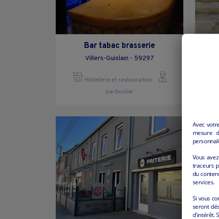
Bar tabac brasserie
Villers-Guislain - 59297
Hôtellerie et restauration
particulier
Avec votr
mesure d’
personnali
Vous avez 
traceurs p
du conten
services.
Si vous co
seront dés
d'intérêt. 