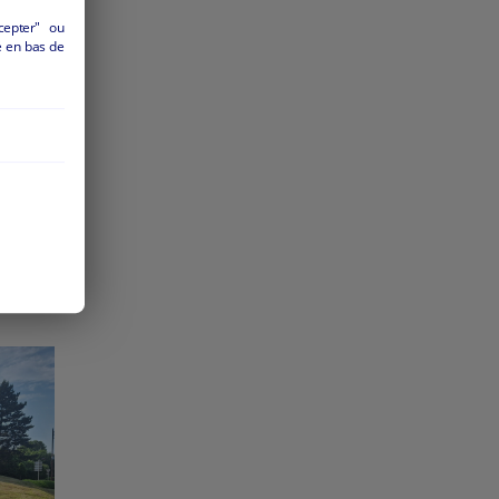
cepter" ou
é en bas de
l