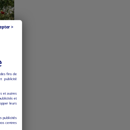
epter >
e
 des fins de
 publicité
es et autres
ublicités et
opper leurs
s publicités
vos centres