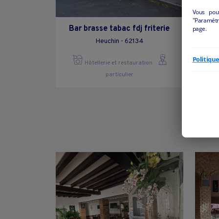
Vous pou
"Paramétre
Bar brasse tabac fdj friterie
page.
Heuchin - 62134
Politiqu
Hôtellerie et restauration
particulier