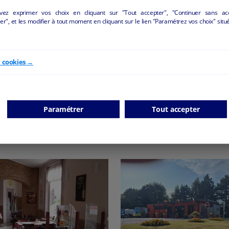
vez exprimer vos choix en cliquant sur "Tout accepter", "Continuer sans ac
r", et les modifier à tout moment en cliquant sur le lien "Paramétrez vos choix" situ
Hôtel/restaurant
Restaurant traditionne
Cassel - 59670
Saint-Quentin - 02100
e cookies →
Hôtellerie et restauration
Hôtellerie et restauration
particulier
particulier
Paramétrer
Tout accepter