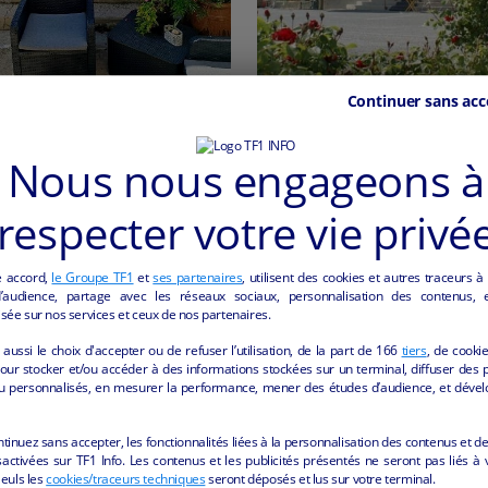
Continuer sans acc
RESTAURANT
Bar-Brasserie-Hôtel
SAULCHERY - 02310
Laffaux - 02880
Nous nous engageons à
Hôtellerie et restauration
Hôtellerie et restauration
particulier
particulier
respecter votre vie privé
e accord,
le Groupe TF1
et
ses partenaires
, utilisent des cookies et autres traceurs à
audience, partage avec les réseaux sociaux, personnalisation des contenus, et
sée sur nos services et ceux de nos partenaires.
aussi le choix d'accepter ou de refuser l’utilisation, de la part de
166
tiers
, de cooki
our stocker et/ou accéder à des informations stockées sur un terminal, diffuser des p
u personnalisés, en mesurer la performance, mener des études d’audience, et dével
ntinuez sans accepter, les fonctionnalités liées à la personnalisation des contenus et de
activées sur TF1 Info. Les contenus et les publicités présentés ne seront pas liés à 
Seuls les
cookies/traceurs techniques
seront déposés et lus sur votre terminal.