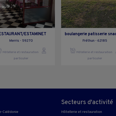
ESTAURANT/ESTAMINET
boulangerie patisserie sna
Merris - 59270
Fréthun - 62185
Hôtellerie et restauration
Hôtellerie et restauration
particulier
particulier
Secteurs d'activité
e-Calédonie
Hôtellerie et restauration