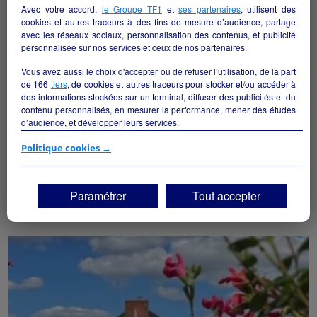
Avec votre accord,
le Groupe TF1
et
ses partenaires
, utilisent des
cookies et autres traceurs à des fins de mesure d’audience, partage
avec les réseaux sociaux, personnalisation des contenus, et publicité
personnalisée sur nos services et ceux de nos partenaires.
Vous avez aussi le choix d'accepter ou de refuser l’utilisation, de la part
de
166
tiers
, de cookies et autres traceurs pour stocker et/ou accéder à
des informations stockées sur un terminal, diffuser des publicités et du
contenu personnalisés, en mesurer la performance, mener des études
d’audience, et développer leurs services.
Si vous continuez sans accepter, les fonctionnalités liées à la
Politique cookies →
Restaurant grill
personnalisation des contenus et des publicités seront désactivées sur
Pontchâteau - 44160
TF1 Info. Les contenus et les publicités présentés ne seront pas liés à
vos centres d'intérêt. Seuls les
cookies/traceurs techniques
seront
Paramétrer
Tout accepter
déposés et lus sur votre terminal.
Hôtellerie et restauration
particulier
Vous pouvez exprimer vos choix en cliquant sur "Tout accepter",
"Continuer sans accepter" ou "Paramétrer", et les modifier à tout
moment en cliquant sur le lien "Paramétrez vos choix" situé en bas de
page.