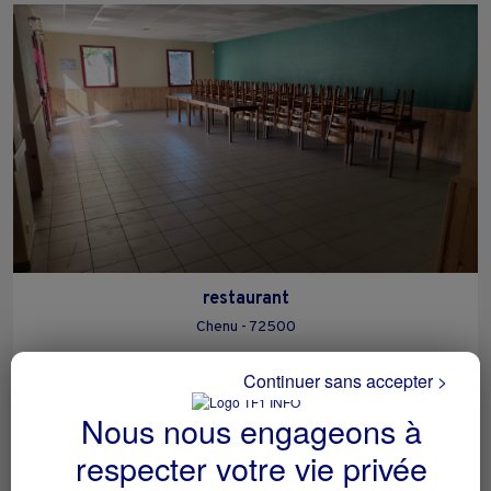
restaurant
Chenu - 72500
Hôtellerie et restauration
particulier
Continuer sans accepter >
Nous nous engageons à
respecter votre vie privée