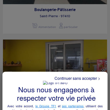
Boulangerie-Pâtisserie
Saint-Pierre - 97410
Alimentation
particulier
Continuer sans accepter >
Nous nous engageons à
respecter votre vie privée
Boulangerie-Pâtisserie
Avec votre accord,
le Groupe TF1
et
ses partenaires
, utilisent des