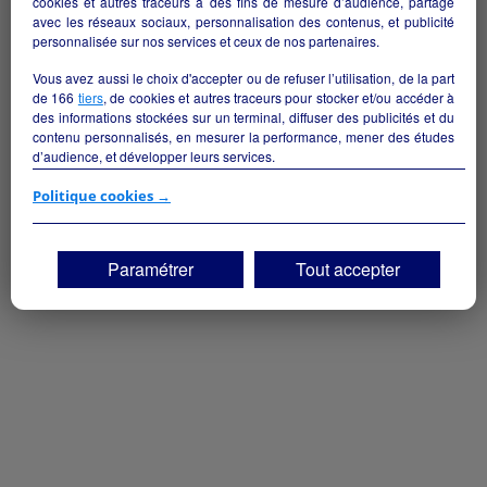
cookies et autres traceurs à des fins de mesure d’audience, partage
Saint-Pierre - 97410
avec les réseaux sociaux, personnalisation des contenus, et publicité
personnalisée sur nos services et ceux de nos partenaires.
Alimentation
particulier
Vous avez aussi le choix d'accepter ou de refuser l’utilisation, de la part
de
166
tiers
, de cookies et autres traceurs pour stocker et/ou accéder à
des informations stockées sur un terminal, diffuser des publicités et du
contenu personnalisés, en mesurer la performance, mener des études
d’audience, et développer leurs services.
Si vous continuez sans accepter, les fonctionnalités liées à la
Politique cookies →
personnalisation des contenus et des publicités seront désactivées sur
TF1 Info. Les contenus et les publicités présentés ne seront pas liés à
vos centres d'intérêt. Seuls les
cookies/traceurs techniques
seront
Paramétrer
Tout accepter
déposés et lus sur votre terminal.
Vous pouvez exprimer vos choix en cliquant sur "Tout accepter",
"Continuer sans accepter" ou "Paramétrer", et les modifier à tout
moment en cliquant sur le lien "Paramétrez vos choix" situé en bas de
page.