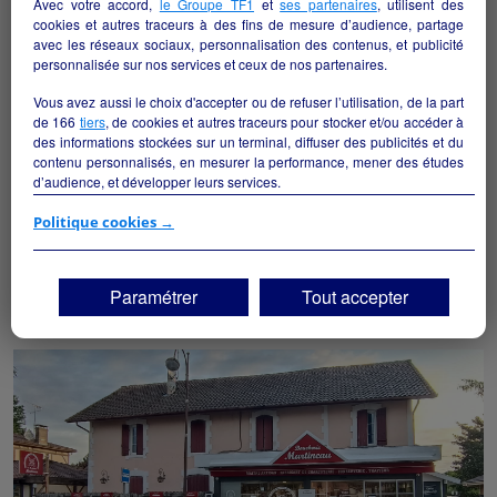
Avec votre accord,
le Groupe TF1
et
ses partenaires
, utilisent des
cookies et autres traceurs à des fins de mesure d’audience, partage
avec les réseaux sociaux, personnalisation des contenus, et publicité
personnalisée sur nos services et ceux de nos partenaires.
Vous avez aussi le choix d'accepter ou de refuser l’utilisation, de la part
de
166
tiers
, de cookies et autres traceurs pour stocker et/ou accéder à
des informations stockées sur un terminal, diffuser des publicités et du
contenu personnalisés, en mesurer la performance, mener des études
d’audience, et développer leurs services.
[VIVAL] Grande épicerie à reprendre vers LIMOGES
Si vous continuez sans accepter, les fonctionnalités liées à la
Politique cookies →
personnalisation des contenus et des publicités seront désactivées sur
Saint-Junien - 87200
TF1 Info. Les contenus et les publicités présentés ne seront pas liés à
vos centres d'intérêt. Seuls les
cookies/traceurs techniques
seront
Paramétrer
Tout accepter
Alimentation
particulier
déposés et lus sur votre terminal.
Vous pouvez exprimer vos choix en cliquant sur "Tout accepter",
"Continuer sans accepter" ou "Paramétrer", et les modifier à tout
moment en cliquant sur le lien "Paramétrez vos choix" situé en bas de
page.