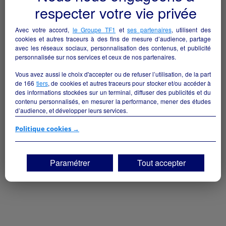
respecter votre vie privée
Avec votre accord,
le Groupe TF1
et
ses partenaires
, utilisent des
cookies et autres traceurs à des fins de mesure d’audience, partage
avec les réseaux sociaux, personnalisation des contenus, et publicité
personnalisée sur nos services et ceux de nos partenaires.
Vous avez aussi le choix d'accepter ou de refuser l’utilisation, de la part
de
166
tiers
, de cookies et autres traceurs pour stocker et/ou accéder à
des informations stockées sur un terminal, diffuser des publicités et du
contenu personnalisés, en mesurer la performance, mener des études
d’audience, et développer leurs services.
Si vous continuez sans accepter, les fonctionnalités liées à la
Politique cookies →
personnalisation des contenus et des publicités seront désactivées sur
TF1 Info. Les contenus et les publicités présentés ne seront pas liés à
vos centres d'intérêt. Seuls les
cookies/traceurs techniques
seront
Paramétrer
Tout accepter
déposés et lus sur votre terminal.
Vous pouvez exprimer vos choix en cliquant sur "Tout accepter",
"Continuer sans accepter" ou "Paramétrer", et les modifier à tout
moment en cliquant sur le lien "Paramétrez vos choix" situé en bas de
page.