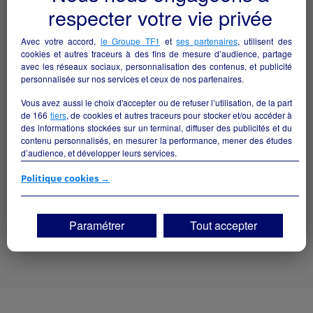
respecter votre vie privée
Avec votre accord,
le Groupe TF1
et
ses partenaires
, utilisent des
cookies et autres traceurs à des fins de mesure d’audience, partage
avec les réseaux sociaux, personnalisation des contenus, et publicité
personnalisée sur nos services et ceux de nos partenaires.
Vous avez aussi le choix d'accepter ou de refuser l’utilisation, de la part
de
166
tiers
, de cookies et autres traceurs pour stocker et/ou accéder à
des informations stockées sur un terminal, diffuser des publicités et du
contenu personnalisés, en mesurer la performance, mener des études
d’audience, et développer leurs services.
Si vous continuez sans accepter, les fonctionnalités liées à la
Politique cookies →
personnalisation des contenus et des publicités seront désactivées sur
TF1 Info. Les contenus et les publicités présentés ne seront pas liés à
vos centres d'intérêt. Seuls les
cookies/traceurs techniques
seront
Paramétrer
Tout accepter
déposés et lus sur votre terminal.
Vous pouvez exprimer vos choix en cliquant sur "Tout accepter",
"Continuer sans accepter" ou "Paramétrer", et les modifier à tout
moment en cliquant sur le lien "Paramétrez vos choix" situé en bas de
page.