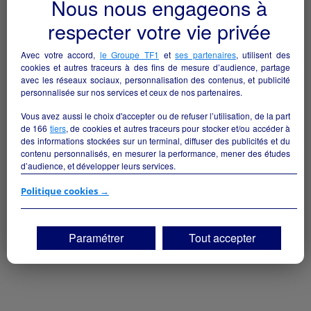
Nous nous engageons à
respecter votre vie privée
Avec votre accord,
le Groupe TF1
et
ses partenaires
, utilisent des
cookies et autres traceurs à des fins de mesure d’audience, partage
avec les réseaux sociaux, personnalisation des contenus, et publicité
personnalisée sur nos services et ceux de nos partenaires.
Vous avez aussi le choix d'accepter ou de refuser l’utilisation, de la part
de
166
tiers
, de cookies et autres traceurs pour stocker et/ou accéder à
des informations stockées sur un terminal, diffuser des publicités et du
contenu personnalisés, en mesurer la performance, mener des études
d’audience, et développer leurs services.
Si vous continuez sans accepter, les fonctionnalités liées à la
Politique cookies →
personnalisation des contenus et des publicités seront désactivées sur
TF1 Info. Les contenus et les publicités présentés ne seront pas liés à
vos centres d'intérêt. Seuls les
cookies/traceurs techniques
seront
Paramétrer
Tout accepter
déposés et lus sur votre terminal.
Vous pouvez exprimer vos choix en cliquant sur "Tout accepter",
"Continuer sans accepter" ou "Paramétrer", et les modifier à tout
moment en cliquant sur le lien "Paramétrez vos choix" situé en bas de
page.