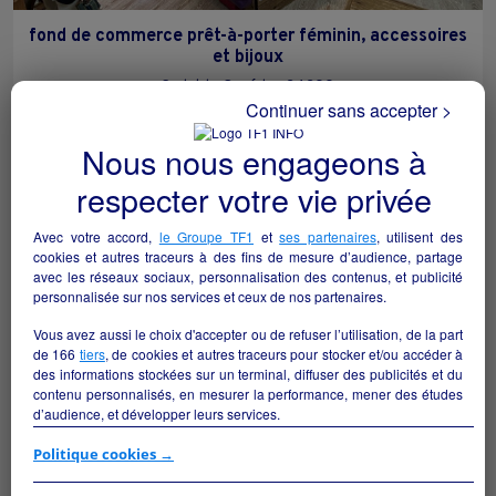
fond de commerce prêt-à-porter féminin, accessoires
et bijoux
Sarlat-la-Canéda - 24200
Continuer sans accepter >
Textile/prêt à porter
particulier
Nous nous engageons à
respecter votre vie privée
Avec votre accord,
le Groupe TF1
et
ses partenaires
, utilisent des
cookies et autres traceurs à des fins de mesure d’audience, partage
avec les réseaux sociaux, personnalisation des contenus, et publicité
personnalisée sur nos services et ceux de nos partenaires.
Vous avez aussi le choix d'accepter ou de refuser l’utilisation, de la part
de
166
tiers
, de cookies et autres traceurs pour stocker et/ou accéder à
des informations stockées sur un terminal, diffuser des publicités et du
contenu personnalisés, en mesurer la performance, mener des études
d’audience, et développer leurs services.
Si vous continuez sans accepter, les fonctionnalités liées à la
Politique cookies →
personnalisation des contenus et des publicités seront désactivées sur
Prêt à porter en franchise avec Fée Maraboutée
TF1 Info. Les contenus et les publicités présentés ne seront pas liés à