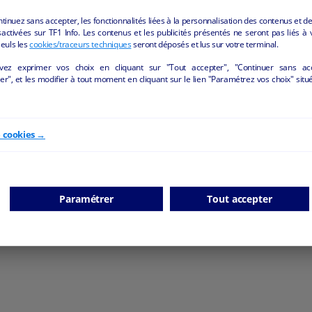
ntinuez sans accepter, les fonctionnalités liées à la personnalisation des contenus et de
activées sur TF1 Info. Les contenus et les publicités présentés ne seront pas liés à 
Seuls les
cookies/traceurs techniques
seront déposés et lus sur votre terminal.
Salon esthétique
vez exprimer vos choix en cliquant sur "Tout accepter", "Continuer sans ac
r", et les modifier à tout moment en cliquant sur le lien "Paramétrez vos choix" situ
Fromelennes - 08600
Bien-être/beauté
particulier
e cookies →
Paramétrer
Tout accepter