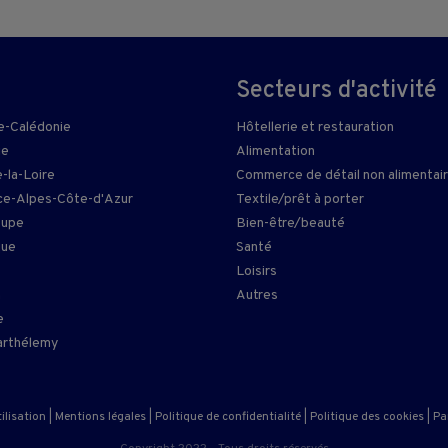
Secteurs d'activité
e-Calédonie
Hôtellerie et restauration
ie
Alimentation
-la-Loire
Commerce de détail non alimentai
e-Alpes-Côte-d'Azur
Textile/prêt à porter
oupe
Bien-être/beauté
que
Santé
Loisirs
n
Autres
e
arthélemy
ilisation
|
Mentions légales
|
Politique de confidentialité
|
Politique des cookies
|
Pa