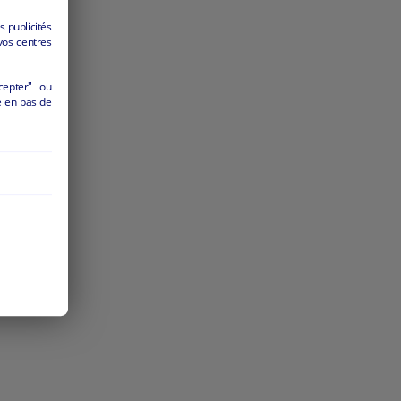
s publicités
vos centres
cepter" ou
é en bas de