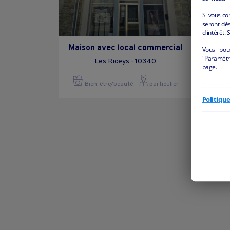
Si vous co
seront dés
d'intérêt. 
Maison avec local commercial
Vous pou
"Paramétre
Les Riceys - 10340
page.
Bien-être/beauté
particulier
Politiqu