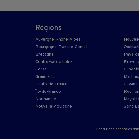
Régions
Auvergne-Rhône-Alpes
Nouvell
Bourgogne-Franche-Comté
Occitan
Bretagne
Pays-de
Centre-Val de Loire
Provenc
Corse
Guadel
Grand Est
Martini
Hauts-de-France
Guyane
Île-de-France
Réunio
Normandie
Mayott
Nouvelle-Aquitaine
Saint-B
Conditions générales d'ut