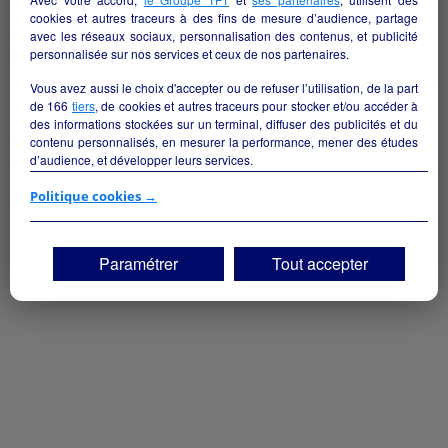
E-COMMERCE COIFFURE
cookies et autres traceurs à des fins de mesure d’audience, partage
avec les réseaux sociaux, personnalisation des contenus, et publicité
Lagny-sur-Marne - 77400
personnalisée sur nos services et ceux de nos partenaires.
Bien-être/beauté
particulier
Vous avez aussi le choix d'accepter ou de refuser l’utilisation, de la part
de
166
tiers
, de cookies et autres traceurs pour stocker et/ou accéder à
des informations stockées sur un terminal, diffuser des publicités et du
contenu personnalisés, en mesurer la performance, mener des études
d’audience, et développer leurs services.
Si vous continuez sans accepter, les fonctionnalités liées à la
Politique cookies →
personnalisation des contenus et des publicités seront désactivées sur
TF1 Info. Les contenus et les publicités présentés ne seront pas liés à
vos centres d'intérêt. Seuls les
cookies/traceurs techniques
seront
Paramétrer
Tout accepter
déposés et lus sur votre terminal.
Vous pouvez exprimer vos choix en cliquant sur "Tout accepter",
"Continuer sans accepter" ou "Paramétrer", et les modifier à tout
moment en cliquant sur le lien "Paramétrez vos choix" situé en bas de
page.