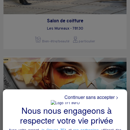
Salon de coiffure
Les Mureaux - 78130
Bien-être/beauté
particulier
Continuer sans accepter >
Nous nous engageons à
respecter votre vie privée
Avec votre accord,
le Groupe TF1
et
ses partenaires
, utilisent des