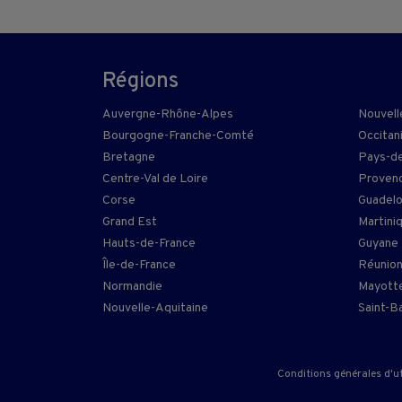
Régions
Auvergne-Rhône-Alpes
Nouvell
Bourgogne-Franche-Comté
Occitan
Bretagne
Pays-de
Centre-Val de Loire
Provenc
Corse
Guadel
Grand Est
Martini
Hauts-de-France
Guyane
Île-de-France
Réunio
Normandie
Mayott
Nouvelle-Aquitaine
Saint-B
Conditions générales d'ut