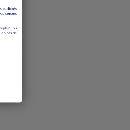
s publicités
vos centres
cepter" ou
é en bas de