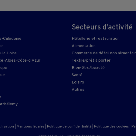
Secteurs d'activité
e-Calédonie
Hôtellerie et restauration
ie
Alimentation
-la-Loire
Commerce de détail non alimentai
e-Alpes-Côte-d'Azur
Textile/prêt à porter
oupe
Bien-être/beauté
que
Santé
Loisirs
n
Autres
e
arthélemy
ilisation
|
Mentions légales
|
Politique de confidentialité
|
Politique des cookies
|
Pa