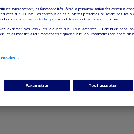
ntinuez sans accepter, les fonctionnalités liées à la personnalisation des contenus et de
activées sur TF1 Info. Les contenus et les publicités présentés ne seront pas liés à 
Seuls les
cookies/traceurs techniques
seront déposés et lus sur votre terminal.
vez exprimer vos choix en cliquant sur "Tout accepter", "Continuer sans ac
r", et les modifier à tout moment en cliquant sur le lien "Paramétrez vos choix" situ
e cookies →
Paramétrer
Tout accepter