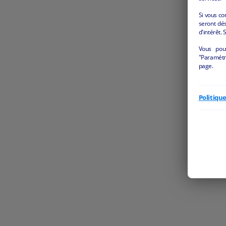
Si vous co
seront dés
d'intérêt. 
Vous pou
"Paramétre
page.
Politiqu