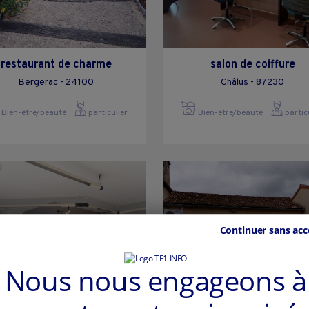
restaurant de charme
salon de coiffure
Bergerac - 24100
Châlus - 87230
Bien-être/beauté
particulier
Bien-être/beauté
partic
Continuer sans acc
Nous nous engageons à