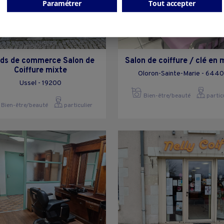
Paramétrer
Tout accepter
ds de commerce Salon de
Salon de coiffure / clé en 
Coiffure mixte
Oloron-Sainte-Marie - 644
Ussel - 19200
Bien-être/beauté
partic
Bien-être/beauté
particulier