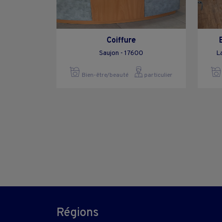
Coiffure
Saujon - 17600
L
Bien-être/beauté
particulier
Régions