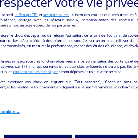
respecter votre vie privé
e accord,
le Groupe TF1
et
ses partenaires
, utilisent des cookies et autres traceurs à
Salon de coiffure
À LOUER – SALON DE
audience, partage avec les réseaux sociaux, personnalisation des contenus, et
COIFFURE- VALDIVIEN
Nersac - 16440
sée sur nos services et ceux de nos partenaires.
Valdivienne - 86300
aussi le choix d'accepter ou de refuser l’utilisation, de la part de
166
tiers
, de cooki
Bien-être/beauté
particulier
our stocker et/ou accéder à des informations stockées sur un terminal, diffuser des p
Bien-être/beauté
collect
u personnalisés, en mesurer la performance, mener des études d’audience, et dével
ntinuez sans accepter, les fonctionnalités liées à la personnalisation des contenus et de
activées sur TF1 Info. Les contenus et les publicités présentés ne seront pas liés à 
Seuls les
cookies/traceurs techniques
seront déposés et lus sur votre terminal.
vez exprimer vos choix en cliquant sur "Tout accepter", "Continuer sans ac
r", et les modifier à tout moment en cliquant sur le lien "Paramétrez vos choix" situ
e cookies →