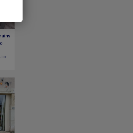
mains
00
ulier