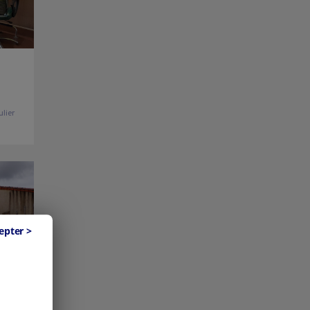
ulier
epter >