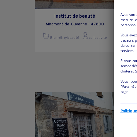
Avec votr
Institut de beauté
mesure d’
Miramont-de-Guyenne - 47800
personnali
Vous avez 
Bien-être/beauté
collectivite
traceurs p
du conten
services.
Si vous co
seront dés
d'intérêt. 
Vous pou
"Paramétre
page.
Politiqu