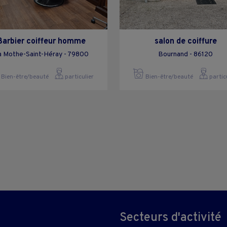
Barbier coiffeur homme
salon de coiffure
a Mothe-Saint-Héray - 79800
Bournand - 86120
Bien-être/beauté
particulier
Bien-être/beauté
partic
Secteurs d'activité