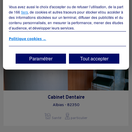
Santé
collectivite
Vous avez aussi le choix d'accepter ou de refuser l’utilisation, de la part
de
166
tiers
, de cookies et autres traceurs pour stocker et/ou accéder à
des informations stockées sur un terminal, diffuser des publicités et du
contenu personnalisés, en mesurer la performance, mener des études
d’audience, et développer leurs services.
Si vous continuez sans accepter, les fonctionnalités liées à la
Politique cookies →
personnalisation des contenus et des publicités seront désactivées sur
TF1 Info. Les contenus et les publicités présentés ne seront pas liés à
vos centres d'intérêt. Seuls les
cookies/traceurs techniques
seront
Paramétrer
Tout accepter
déposés et lus sur votre terminal.
Vous pouvez exprimer vos choix en cliquant sur "Tout accepter",
"Continuer sans accepter" ou "Paramétrer", et les modifier à tout
moment en cliquant sur le lien "Paramétrez vos choix" situé en bas de
page.
Cabinet Dentaire
Albias - 82350
Santé
particulier