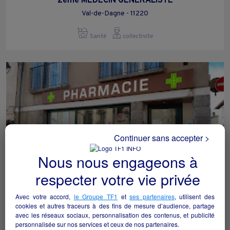
2ème MÉDECIN GÉNÉRALISTE
Val-de-Dagne - 11220
Santé
collectivite
Continuer sans accepter >
Nous nous engageons à
respecter votre vie privée
Avec votre accord,
le Groupe TF1
et
ses partenaires
, utilisent des
pharmacie
cookies et autres traceurs à des fins de mesure d’audience, partage
Mont-Louis - 66210
avec les réseaux sociaux, personnalisation des contenus, et publicité
personnalisée sur nos services et ceux de nos partenaires.