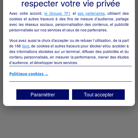
respecter votre vie privée
Avec votre accord,
le Groupe TF1
et
ses partenaires
, utilisent des
cookies et autres traceurs à des fins de mesure d’audience, partage
avec les réseaux sociaux, personnalisation des contenus, et publicité
personnalisée sur nos services et ceux de nos partenaires.
Vous avez aussi le choix d'accepter ou de refuser l’utilisation, de la part
de
166
tiers
, de cookies et autres traceurs pour stocker et/ou accéder à
des informations stockées sur un terminal, diffuser des publicités et du
contenu personnalisés, en mesurer la performance, mener des études
d’audience, et développer leurs services.
Si vous continuez sans accepter, les fonctionnalités liées à la
Politique cookies →
personnalisation des contenus et des publicités seront désactivées sur
TF1 Info. Les contenus et les publicités présentés ne seront pas liés à
vos centres d'intérêt. Seuls les
cookies/traceurs techniques
seront
Paramétrer
Tout accepter
déposés et lus sur votre terminal.
Vous pouvez exprimer vos choix en cliquant sur "Tout accepter",
"Continuer sans accepter" ou "Paramétrer", et les modifier à tout
moment en cliquant sur le lien "Paramétrez vos choix" situé en bas de
page.