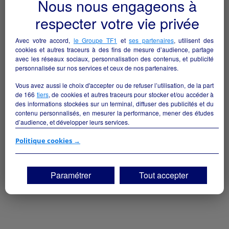
Nous nous engageons à
respecter votre vie privée
Avec votre accord,
le Groupe TF1
et
ses partenaires
, utilisent des
cookies et autres traceurs à des fins de mesure d’audience, partage
avec les réseaux sociaux, personnalisation des contenus, et publicité
personnalisée sur nos services et ceux de nos partenaires.
Vous avez aussi le choix d'accepter ou de refuser l’utilisation, de la part
de
166
tiers
, de cookies et autres traceurs pour stocker et/ou accéder à
des informations stockées sur un terminal, diffuser des publicités et du
contenu personnalisés, en mesurer la performance, mener des études
d’audience, et développer leurs services.
Si vous continuez sans accepter, les fonctionnalités liées à la
Politique cookies →
personnalisation des contenus et des publicités seront désactivées sur
TF1 Info. Les contenus et les publicités présentés ne seront pas liés à
vos centres d'intérêt. Seuls les
cookies/traceurs techniques
seront
Paramétrer
Tout accepter
déposés et lus sur votre terminal.
Vous pouvez exprimer vos choix en cliquant sur "Tout accepter",
"Continuer sans accepter" ou "Paramétrer", et les modifier à tout
moment en cliquant sur le lien "Paramétrez vos choix" situé en bas de
page.