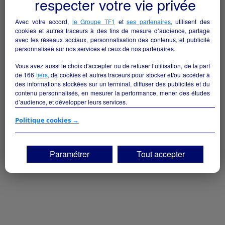
respecter votre vie privée
Avec votre accord,
le Groupe TF1
et
ses partenaires
, utilisent des
cookies et autres traceurs à des fins de mesure d’audience, partage
avec les réseaux sociaux, personnalisation des contenus, et publicité
personnalisée sur nos services et ceux de nos partenaires.
Vous avez aussi le choix d'accepter ou de refuser l’utilisation, de la part
de
166
tiers
, de cookies et autres traceurs pour stocker et/ou accéder à
des informations stockées sur un terminal, diffuser des publicités et du
contenu personnalisés, en mesurer la performance, mener des études
d’audience, et développer leurs services.
Si vous continuez sans accepter, les fonctionnalités liées à la
Politique cookies →
personnalisation des contenus et des publicités seront désactivées sur
TF1 Info. Les contenus et les publicités présentés ne seront pas liés à
vos centres d'intérêt. Seuls les
cookies/traceurs techniques
seront
Paramétrer
Tout accepter
déposés et lus sur votre terminal.
Vous pouvez exprimer vos choix en cliquant sur "Tout accepter",
"Continuer sans accepter" ou "Paramétrer", et les modifier à tout
moment en cliquant sur le lien "Paramétrez vos choix" situé en bas de
page.