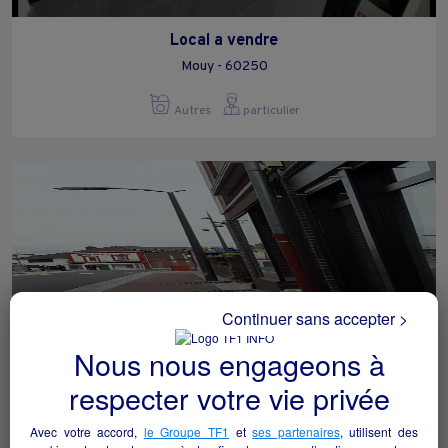
Local a vendre
Mouy - 60250
Autres
particulier
Continuer sans accepter >
Nous nous engageons à
respecter votre vie privée
Local commercial a louer
Avec votre accord,
le Groupe TF1
et
ses partenaires
, utilisent des