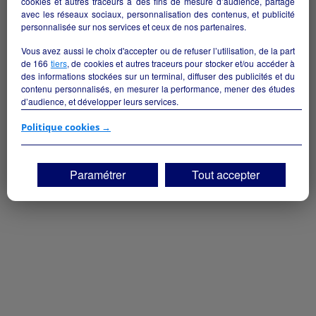
cookies et autres traceurs à des fins de mesure d’audience, partage
Lumbres - - 62380
avec les réseaux sociaux, personnalisation des contenus, et publicité
personnalisée sur nos services et ceux de nos partenaires.
Autres
particulier
Vous avez aussi le choix d'accepter ou de refuser l’utilisation, de la part
de
166
tiers
, de cookies et autres traceurs pour stocker et/ou accéder à
des informations stockées sur un terminal, diffuser des publicités et du
contenu personnalisés, en mesurer la performance, mener des études
d’audience, et développer leurs services.
Si vous continuez sans accepter, les fonctionnalités liées à la
Politique cookies →
personnalisation des contenus et des publicités seront désactivées sur
TF1 Info. Les contenus et les publicités présentés ne seront pas liés à
vos centres d'intérêt. Seuls les
cookies/traceurs techniques
seront
Paramétrer
Tout accepter
déposés et lus sur votre terminal.
Vous pouvez exprimer vos choix en cliquant sur "Tout accepter",
"Continuer sans accepter" ou "Paramétrer", et les modifier à tout
moment en cliquant sur le lien "Paramétrez vos choix" situé en bas de
page.