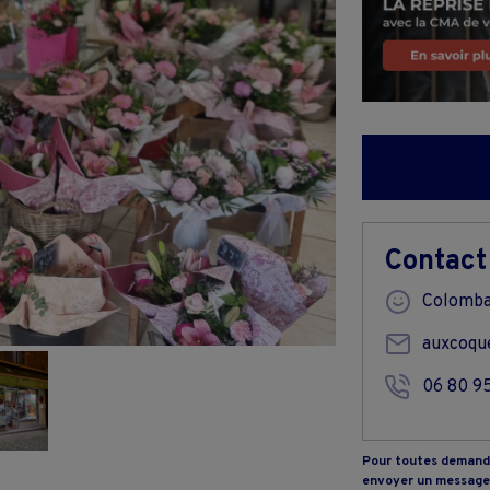
Contact
Colomba
auxcoque
06 80 9
Pour toutes demande
envoyer un message 