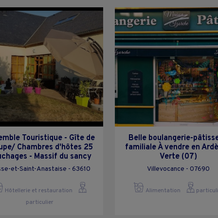
mble Touristique - Gîte de
Belle boulangerie-pâtisse
upe/ Chambres d'hôtes 25
familiale À vendre en Ard
chages - Massif du sancy
Verte (07)
se-et-Saint-Anastaise - 63610
Villevocance - 07690
Hôtellerie et restauration
Alimentation
particul
particulier