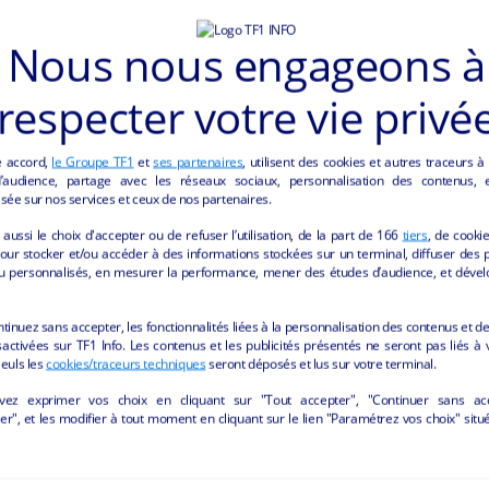
Nous nous engageons à
respecter votre vie privé
e accord,
le Groupe TF1
et
ses partenaires
, utilisent des cookies et autres traceurs à
audience, partage avec les réseaux sociaux, personnalisation des contenus, et
sée sur nos services et ceux de nos partenaires.
aussi le choix d'accepter ou de refuser l’utilisation, de la part de
166
tiers
, de cooki
RCE DE DÉTAIL NON ALIMENTAIRE" DE LA 
our stocker et/ou accéder à des informations stockées sur un terminal, diffuser des p
u personnalisés, en mesurer la performance, mener des études d’audience, et dével
ntinuez sans accepter, les fonctionnalités liées à la personnalisation des contenus et de
activées sur TF1 Info. Les contenus et les publicités présentés ne seront pas liés à 
Seuls les
cookies/traceurs techniques
seront déposés et lus sur votre terminal.
vez exprimer vos choix en cliquant sur "Tout accepter", "Continuer sans ac
r", et les modifier à tout moment en cliquant sur le lien "Paramétrez vos choix" situ