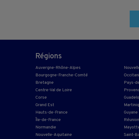
Régions
Auvergne-Rhône-Alpes
Nouvell
Bourgogne-Franche-Comté
Occitan
Bretagne
Pays-de
Centre-Val de Loire
Provenc
Corse
Guadel
Grand Est
Martini
Hauts-de-France
Guyane
Île-de-France
Réunio
Normandie
Mayott
Nouvelle-Aquitaine
Saint-B