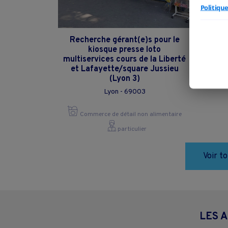
Politiqu
Recherche gérant(e)s pour le
fond
kiosque presse loto
multiservices cours de la Liberté
et Lafayette/square Jussieu
(Lyon 3)
C
Lyon - 69003
Commerce de détail non alimentaire
particulier
Voir t
LES 