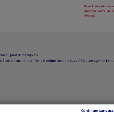
Pour toute demande
annonce, merci de co
dessus)
ne au pied du beaujolais.
ie, à coté d'un primeur. Dans la même rue se trouve PFG , une agence immob
Continuer sans acc