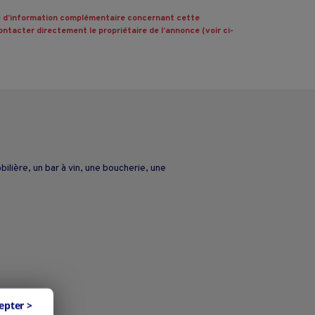
 d’information complémentaire concernant cette
ntacter directement le propriétaire de l’annonce (voir ci-
ilière, un bar à vin, une boucherie, une
epter >