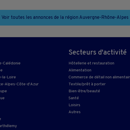
Voir toutes les annonces de la région Auvergne-Rhône-Alpes
Secteurs d'activité
e-Calédonie
Hôtellerie et restauration
ie
Alimentation
-la-Loire
Commerce de détail non alimentai
e-Alpes-Côte-d'Azur
Textile/prêt à porter
oupe
Bien-être/beauté
que
Santé
Loisirs
n
Autres
e
arthélemy