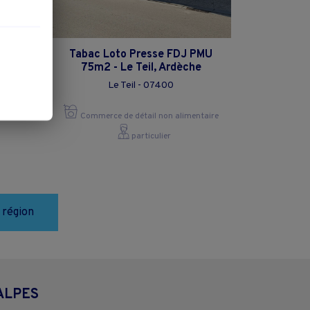
DJ
Tabac Loto Presse FDJ PMU
75m2 - Le Teil, Ardèche
Le Teil - 07400
ntaire
Commerce de détail non alimentaire
particulier
 région
ALPES