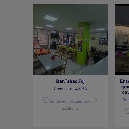
Bar,Tabac,Fdj
Ense
gro
Cremeaux - 42260
cou
Bes
Hôtellerie et restauration
particulier