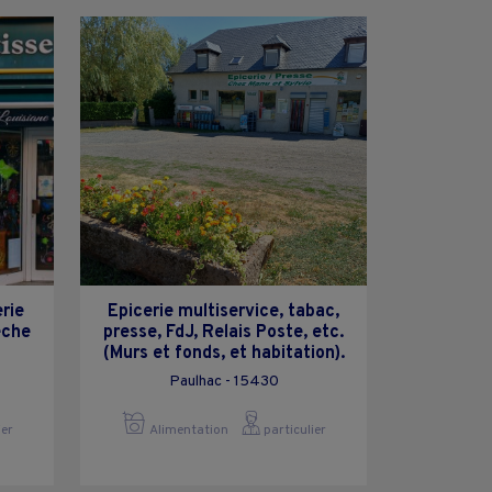
rie
Epicerie multiservice, tabac,
èche
presse, FdJ, Relais Poste, etc.
(Murs et fonds, et habitation).
Paulhac - 15430
ier
Alimentation
particulier