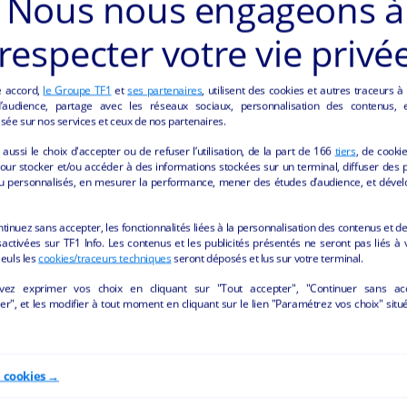
Nous nous engageons à
respecter votre vie privé
e accord,
le Groupe TF1
et
ses partenaires
, utilisent des cookies et autres traceurs à
audience, partage avec les réseaux sociaux, personnalisation des contenus, et
sée sur nos services et ceux de nos partenaires.
ÔTELLERIE ET RESTAURATION" DE LA REGI
aussi le choix d'accepter ou de refuser l’utilisation, de la part de
166
tiers
, de cooki
our stocker et/ou accéder à des informations stockées sur un terminal, diffuser des p
u personnalisés, en mesurer la performance, mener des études d’audience, et dével
ntinuez sans accepter, les fonctionnalités liées à la personnalisation des contenus et de
activées sur TF1 Info. Les contenus et les publicités présentés ne seront pas liés à 
Seuls les
cookies/traceurs techniques
seront déposés et lus sur votre terminal.
vez exprimer vos choix en cliquant sur "Tout accepter", "Continuer sans ac
r", et les modifier à tout moment en cliquant sur le lien "Paramétrez vos choix" situ
e cookies →