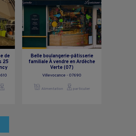
te de
Belle boulangerie-pâtisserie
s 25
familiale À vendre en Ardèche
ancy
Verte (07)
3610
Villevocance - 07690
Alimentation
particulier