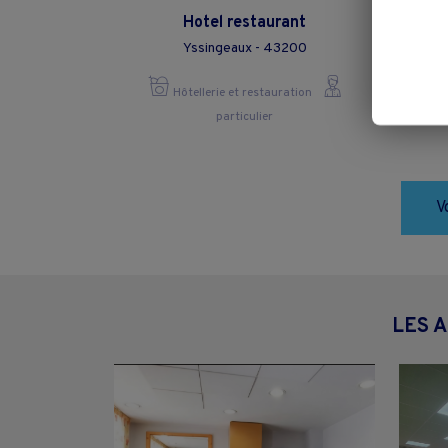
Hotel restaurant
Yssingeaux - 43200
Hôtellerie et restauration
particulier
V
LES 