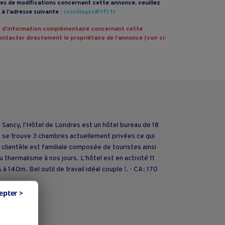
s de modifications concernant cette annonce, veuillez
à l’adresse suivante :
sosvillages@tf1.fr
 d’information complémentaire concernant cette
ntacter directement le propriétaire de l’annonce (voir ci-
ncy, l'Hôtel de Londres est un hôtel bureau de 18
e se trouve 3 chambres actuellement privées ce qui
clientèle est familiale composée de touristes ainsi
 thermalisme à nos jours. L'hôtel est en activité 11
à 140m. Bel outil de travail idéal couple !. - CA: 170
epter >