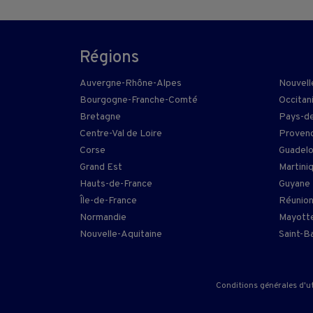
Régions
Auvergne-Rhône-Alpes
Nouvell
Bourgogne-Franche-Comté
Occitan
Bretagne
Pays-de
Centre-Val de Loire
Provenc
Corse
Guadel
Grand Est
Martini
Hauts-de-France
Guyane
Île-de-France
Réunio
Normandie
Mayott
Nouvelle-Aquitaine
Saint-B
Conditions générales d'ut