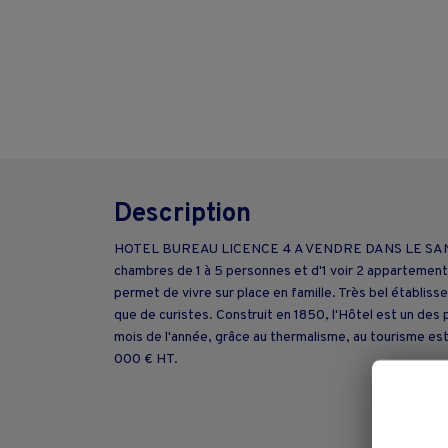
Description
HOTEL BUREAU LICENCE 4 A VENDRE DANS LE SANCY Situé
chambres de 1 à 5 personnes et d'1 voir 2 appartement
permet de vivre sur place en famille. Très bel établis
que de curistes. Construit en 1850, l'Hôtel est un des 
mois de l'année, grâce au thermalisme, au tourisme estiv
000 € HT.