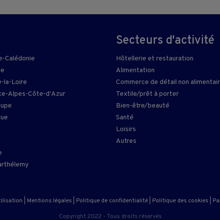
Secteurs d'activité
e-Calédonie
Hôtellerie et restauration
ie
Alimentation
-la-Loire
Commerce de détail non alimentai
e-Alpes-Côte-d'Azur
Textile/prêt à porter
oupe
Bien-être/beauté
que
Santé
Loisirs
n
Autres
e
arthélemy
ilisation
|
Mentions légales
|
Politique de confidentialité
|
Politique des cookies
|
Pa
Copyright 2022 - Tous droits réservés