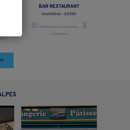
te de
BAR RESTAURANT
s 25
Gouttières - 63390
ancy
3610
Hôtellerie et restauration
collectivite
on
ALPES