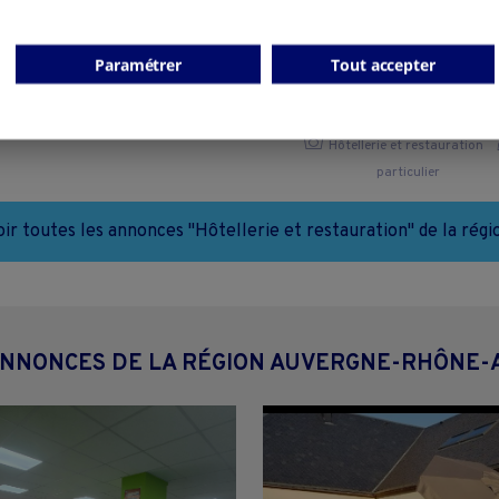
Bar,Tabac,Fdj
Ensemble Touristique - Gî
groupe/ Chambres d'hôte
Cremeaux - 42260
Paramétrer
Tout accepter
couchages - Massif du s
Besse-et-Saint-Anastaise - 6
Hôtellerie et restauration
particulier
Hôtellerie et restauration
particulier
oir toutes les annonces "Hôtellerie et restauration" de la régi
ANNONCES DE LA RÉGION AUVERGNE-RHÔNE-