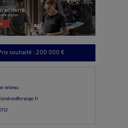
Prix souhaité : 200 000 €
ue lebeau
.londres@orange.fr
0112