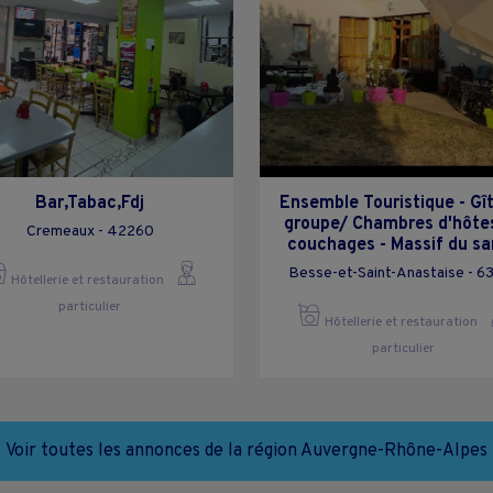
Bar,Tabac,Fdj
Ensemble Touristique - Gî
groupe/ Chambres d'hôte
Cremeaux - 42260
couchages - Massif du s
Besse-et-Saint-Anastaise - 6
Hôtellerie et restauration
particulier
Hôtellerie et restauration
particulier
Voir toutes les annonces de la région Auvergne-Rhône-Alpes