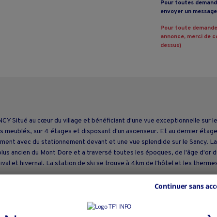
Pour toutes demande
envoyer un message 
Pour toute demande
annonce, merci de co
dessus)
 au cœur du village et bénéficiant d'une vue exceptionnelle sur le Sa
s meublés, sur 4 étages et disposant d'un ascenseur. Et au dernier étag
sement avec du stationnement devant et une vue splendide sur le Sancy. La 
plus ancien du Mont Dore et a traversé toutes les époques, de l'âge d'or du
al et hivernal. La station de ski se trouve à 4km de l'hôtel et les thermes 
Continuer sans acc