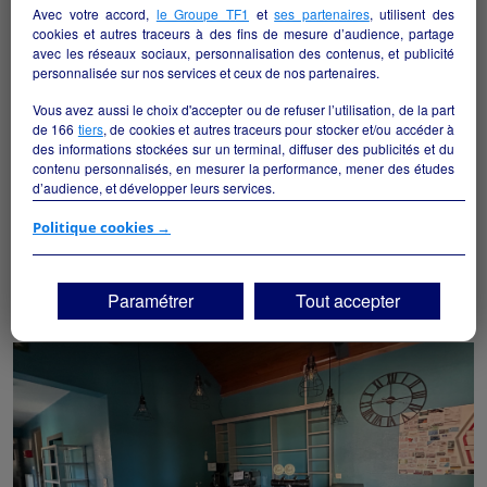
Avec votre accord,
le Groupe TF1
et
ses partenaires
, utilisent des
cookies et autres traceurs à des fins de mesure d’audience, partage
avec les réseaux sociaux, personnalisation des contenus, et publicité
personnalisée sur nos services et ceux de nos partenaires.
Vous avez aussi le choix d'accepter ou de refuser l’utilisation, de la part
de
166
tiers
, de cookies et autres traceurs pour stocker et/ou accéder à
des informations stockées sur un terminal, diffuser des publicités et du
contenu personnalisés, en mesurer la performance, mener des études
d’audience, et développer leurs services.
EXPLOITATION AUBERGE hébergement et
restauration
Si vous continuez sans accepter, les fonctionnalités liées à la
Politique cookies →
Mijoux - 01410
personnalisation des contenus et des publicités seront désactivées sur
TF1 Info. Les contenus et les publicités présentés ne seront pas liés à
vos centres d'intérêt. Seuls les
cookies/traceurs techniques
seront
Hôtellerie et restauration
particulier
Paramétrer
Tout accepter
déposés et lus sur votre terminal.
Vous pouvez exprimer vos choix en cliquant sur "Tout accepter",
"Continuer sans accepter" ou "Paramétrer", et les modifier à tout
moment en cliquant sur le lien "Paramétrez vos choix" situé en bas de
page.