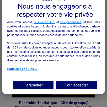
Nous nous engageons à
respecter votre vie privée
Bar,Tabac,Fdj
Avec votre accord,
le Groupe TF1
et
ses partenaires
, utilisent des
Cremeaux - 42260
cookies et autres traceurs à des fins de mesure d’audience, partage
avec les réseaux sociaux, personnalisation des contenus, et publicité
Hôtellerie et restauration
particulier
personnalisée sur nos services et ceux de nos partenaires.
Vous avez aussi le choix d'accepter ou de refuser l’utilisation, de la part
de
166
tiers
, de cookies et autres traceurs pour stocker et/ou accéder à
des informations stockées sur un terminal, diffuser des publicités et du
contenu personnalisés, en mesurer la performance, mener des études
d’audience, et développer leurs services.
Si vous continuez sans accepter, les fonctionnalités liées à la
Politique cookies →
personnalisation des contenus et des publicités seront désactivées sur
TF1 Info. Les contenus et les publicités présentés ne seront pas liés à
vos centres d'intérêt. Seuls les
cookies/traceurs techniques
seront
Paramétrer
Tout accepter
déposés et lus sur votre terminal.
Vous pouvez exprimer vos choix en cliquant sur "Tout accepter",
"Continuer sans accepter" ou "Paramétrer", et les modifier à tout
moment en cliquant sur le lien "Paramétrez vos choix" situé en bas de
Ensemble Touristique - Gîte de groupe/
page.