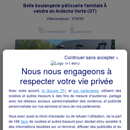
Belle boulangerie-pâtisserie familiale À
vendre en Ardèche Verte (07)
Villevocance - 07690
Alimentation
particulier
Continuer sans accepter >
Nous nous engageons à
respecter votre vie privée
Avec votre accord,
le Groupe TF1
et
ses partenaires
, utilisent des
cookies et autres traceurs à des fins de mesure d’audience, partage
avec les réseaux sociaux, personnalisation des contenus, et publicité
personnalisée sur nos services et ceux de nos partenaires.
Vous avez aussi le choix d'accepter ou de refuser l’utilisation, de la part
Epicerie multiservice, tabac, presse, FdJ,
de
166
tiers
, de cookies et autres traceurs pour stocker et/ou accéder à
Relais Poste, etc. (Murs et fonds, et
des informations stockées sur un terminal, diffuser des publicités et du
habitation).