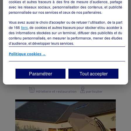
cookies et autres traceurs à des fins de mesure d’audience, partage
avec les réseaux sociaux, personnalisation des contenus, et publicité
personnalisée sur nos services et ceux de nos partenaires.
Vous avez aussi le choix d'accepter ou de refuser l’utilisation, de la part
de
166
tiers
, de cookies et autres traceurs pour stocker et/ou accéder à
des informations stockées sur un terminal, diffuser des publicités et du
contenu personnalisés, en mesurer la performance, mener des études
d’audience, et développer leurs services.
Si vous continuez sans accepter, les fonctionnalités liées à la
Politique cookies →
personnalisation des contenus et des publicités seront désactivées sur
TF1 Info. Les contenus et les publicités présentés ne seront pas liés à
vos centres d'intérêt. Seuls les
cookies/traceurs techniques
seront
Bar,Tabac,Fdj
Paramétrer
Tout accepter
déposés et lus sur votre terminal.
Cremeaux - 42260
Vous pouvez exprimer vos choix en cliquant sur "Tout accepter",
"Continuer sans accepter" ou "Paramétrer", et les modifier à tout
Hôtellerie et restauration
particulier
moment en cliquant sur le lien "Paramétrez vos choix" situé en bas de
page.