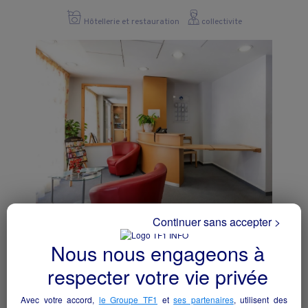
Hôtellerie et restauration
collectivite
Continuer sans accepter >
Hotel restaurant
Yssingeaux - 43200
Nous nous engageons à
respecter votre vie privée
Hôtellerie et restauration
particulier
Avec votre accord,
le Groupe TF1
et
ses partenaires
, utilisent des