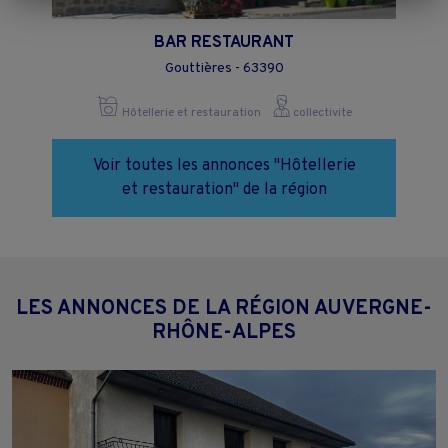
"Continuer sans accepter" ou "Paramétrer", et les modifier à tout
moment en cliquant sur le lien "Paramétrez vos choix" situé en bas de
BAR RESTAURANT
page.
Gouttières - 63390
Hôtellerie et restauration
collectivite
Voir toutes les annonces "Hôtellerie
et restauration" de la région
LES ANNONCES DE LA RÉGION AUVERGNE-
RHÔNE-ALPES