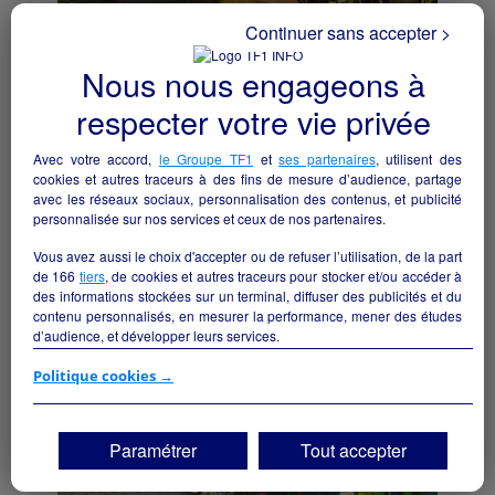
Continuer sans accepter >
Nous nous engageons à
Ensemble Touristique - Gîte de groupe/
respecter votre vie privée
Chambres d'hôtes 25 couchages - Massif du
sancy
Avec votre accord,
le Groupe TF1
et
ses partenaires
, utilisent des
Besse-et-Saint-Anastaise - 63610
cookies et autres traceurs à des fins de mesure d’audience, partage
avec les réseaux sociaux, personnalisation des contenus, et publicité
Hôtellerie et restauration
particulier
personnalisée sur nos services et ceux de nos partenaires.
Vous avez aussi le choix d'accepter ou de refuser l’utilisation, de la part
de
166
tiers
, de cookies et autres traceurs pour stocker et/ou accéder à
des informations stockées sur un terminal, diffuser des publicités et du
contenu personnalisés, en mesurer la performance, mener des études
d’audience, et développer leurs services.
Si vous continuez sans accepter, les fonctionnalités liées à la
Politique cookies →
personnalisation des contenus et des publicités seront désactivées sur
TF1 Info. Les contenus et les publicités présentés ne seront pas liés à
vos centres d'intérêt. Seuls les
cookies/traceurs techniques
seront
Paramétrer
Tout accepter
déposés et lus sur votre terminal.
Vous pouvez exprimer vos choix en cliquant sur "Tout accepter",