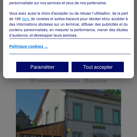
personnalisée sur nos services et ceux de nos partenaires.
Vous avez aussi le choix d'accepter ou de refuser l’utilisation, de la part
de
166
tiers
, de cookies et autres traceurs pour stocker et/ou accéder à
des informations stockées sur un terminal, diffuser des publicités et du
contenu personnalisés, en mesurer la performance, mener des études
d’audience, et développer leurs services.
Si vous continuez sans accepter, les fonctionnalités liées à la
Politique cookies →
Ensemble Touristique - Gîte de groupe/
personnalisation des contenus et des publicités seront désactivées sur
Chambres d'hôtes 25 couchages - Massif du
TF1 Info. Les contenus et les publicités présentés ne seront pas liés à
sancy
vos centres d'intérêt. Seuls les
cookies/traceurs techniques
seront
Paramétrer
Tout accepter
déposés et lus sur votre terminal.
Besse-et-Saint-Anastaise - 63610
Vous pouvez exprimer vos choix en cliquant sur "Tout accepter",
Hôtellerie et restauration
particulier
"Continuer sans accepter" ou "Paramétrer", et les modifier à tout
moment en cliquant sur le lien "Paramétrez vos choix" situé en bas de
page.