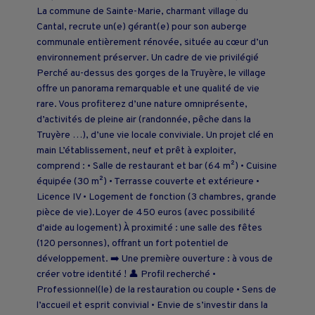
La commune de Sainte-Marie, charmant village du
Cantal, recrute un(e) gérant(e) pour son auberge
communale entièrement rénovée, située au cœur d’un
environnement préserver. Un cadre de vie privilégié
Perché au-dessus des gorges de la Truyère, le village
offre un panorama remarquable et une qualité de vie
rare. Vous profiterez d’une nature omniprésente,
d’activités de pleine air (randonnée, pêche dans la
Truyère …), d’une vie locale conviviale. Un projet clé en
main L’établissement, neuf et prêt à exploiter,
comprend : • Salle de restaurant et bar (64 m²) • Cuisine
équipée (30 m²) • Terrasse couverte et extérieure •
Licence IV • Logement de fonction (3 chambres, grande
pièce de vie).Loyer de 450 euros (avec possibilité
d'aide au logement) À proximité : une salle des fêtes
(120 personnes), offrant un fort potentiel de
développement. ➡️ Une première ouverture : à vous de
créer votre identité ! 👤 Profil recherché •
Professionnel(le) de la restauration ou couple • Sens de
l’accueil et esprit convivial • Envie de s’investir dans la