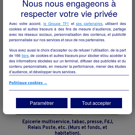
Nous nous engageons à
Belle boulangerie-pâtisserie familiale À
respecter votre vie privée
vendre en Ardèche Verte (07)
Villevocance - 07690
Avec votre accord,
le Groupe TF1
et
ses partenaires
, utilisent des
cookies et autres traceurs à des fins de mesure d’audience, partage
Alimentation
particulier
avec les réseaux sociaux, personnalisation des contenus, et publicité
personnalisée sur nos services et ceux de nos partenaires.
Vous avez aussi le choix d'accepter ou de refuser l’utilisation, de la part
de
166
tiers
, de cookies et autres traceurs pour stocker et/ou accéder à
des informations stockées sur un terminal, diffuser des publicités et du
contenu personnalisés, en mesurer la performance, mener des études
d’audience, et développer leurs services.
Si vous continuez sans accepter, les fonctionnalités liées à la
Politique cookies →
personnalisation des contenus et des publicités seront désactivées sur
TF1 Info. Les contenus et les publicités présentés ne seront pas liés à
vos centres d'intérêt. Seuls les
cookies/traceurs techniques
seront
Paramétrer
Tout accepter
déposés et lus sur votre terminal.
Vous pouvez exprimer vos choix en cliquant sur "Tout accepter",
"Continuer sans accepter" ou "Paramétrer", et les modifier à tout
Epicerie multiservice, tabac, presse, FdJ,
moment en cliquant sur le lien "Paramétrez vos choix" situé en bas de
Relais Poste, etc. (Murs et fonds, et
page.
habitation).