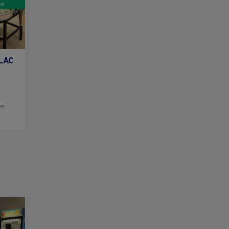
LLAC
ier