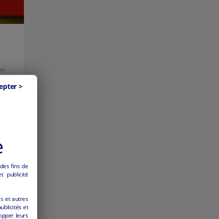
ier
epter >
e
 des fins de
 publicité
es et autres
ublicités et
opper leurs