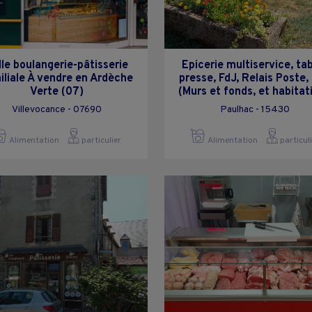
lle boulangerie-pâtisserie
Epicerie multiservice, ta
iliale À vendre en Ardèche
presse, FdJ, Relais Poste, 
Verte (07)
(Murs et fonds, et habitat
Villevocance - 07690
Paulhac - 15430
Alimentation
particulier
Alimentation
particul