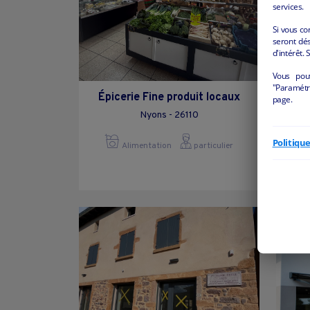
services.
Si vous co
seront dés
d'intérêt. 
Vous pou
"Paramétre
Épicerie Fine produit locaux
[
page.
Repri
Nyons - 26110
Politiqu
Alimentation
particulier