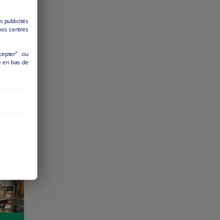
s publicités
vos centres
cepter" ou
é en bas de
650
ier