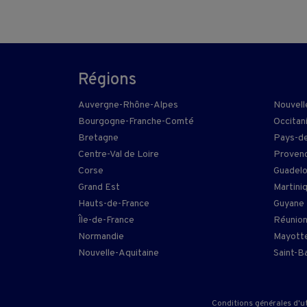
Régions
Auvergne-Rhône-Alpes
Nouvell
Bourgogne-Franche-Comté
Occitan
Bretagne
Pays-de
Centre-Val de Loire
Provenc
Corse
Guadel
Grand Est
Martini
Hauts-de-France
Guyane
Île-de-France
Réunio
Normandie
Mayott
Nouvelle-Aquitaine
Saint-B
Conditions générales d'ut