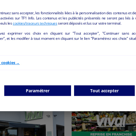
ntinuez sans accepter, les fonctionnalités liées à la personnalisation des contenus et de
activées sur TF1 Info. Les contenus et les publicités présentés ne seront pas liés à 
Seuls les
cookies/traceurs techniques
seront déposés et lus sur votre terminal.
vez exprimer vos choix en cliquant sur "Tout accepter", "Continuer sans ac
r", et les modifier à tout moment en cliquant sur le lien "Paramétrez vos choix" situ
CARREFOUR PROXIMITE]
boucherie charcuterie
se d'un Carrefour City dans
La Monnerie-le-Montel - 63
la Loire
Saint-Étienne - 42000
e cookies →
Alimentation
particul
Alimentation
particulier
Paramétrer
Tout accepter