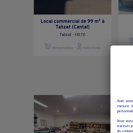
Local commercial de 99 m² à
Talizat (Cantal)
Talizat - 15170
Alimentation
collectivite
Avec votr
mesure d’
personnali
Vous avez 
traceurs p
du conten