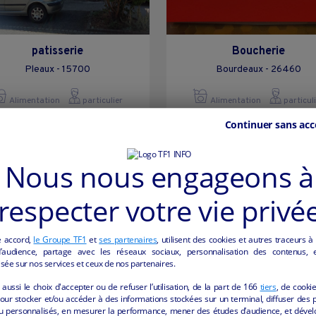
patisserie
Boucherie
Pleaux - 15700
Bourdeaux - 26460
Alimentation
particulier
Alimentation
particul
Continuer sans acc
Nous nous engageons à
respecter votre vie privé
e accord,
le Groupe TF1
et
ses partenaires
, utilisent des cookies et autres traceurs à
audience, partage avec les réseaux sociaux, personnalisation des contenus, et
sée sur nos services et ceux de nos partenaires.
aussi le choix d'accepter ou de refuser l’utilisation, de la part de
166
tiers
, de cooki
our stocker et/ou accéder à des informations stockées sur un terminal, diffuser des p
u personnalisés, en mesurer la performance, mener des études d’audience, et dével