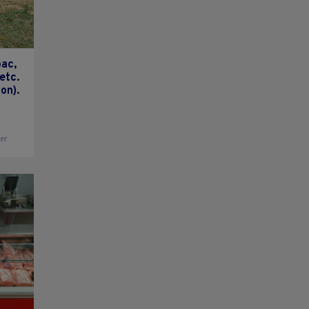
bac,
etc.
ion).
ier