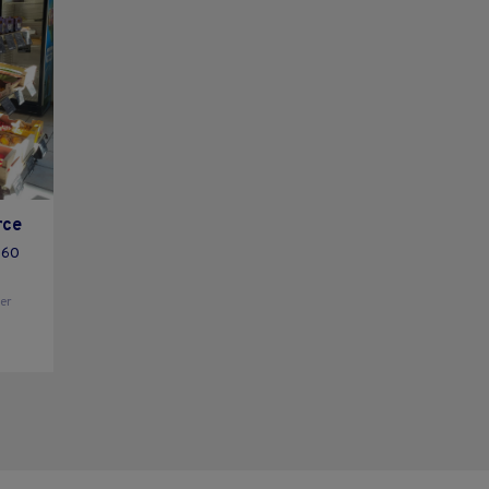
rce
360
ier