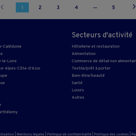
...
2
3
4
5
1
Secteurs d'activité
e-Calédonie
Hôtellerie et restauration
ie
Alimentation
-la-Loire
Commerce de détail non alimentai
e-Alpes-Côte-d'Azur
Textile/prêt à porter
oupe
Bien-être/beauté
que
Santé
Loisirs
n
Autres
e
arthélemy
ilisation
|
Mentions légales
|
Politique de confidentialité
|
Politique des cookies
|
Pa