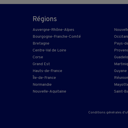
Régions
Auvergne-Rhône-Alpes
Nouvell
Bourgogne-Franche-Comté
Occitan
Bretagne
Pays-de
Centre-Val de Loire
Provenc
Corse
Guadel
Grand Est
Martini
Hauts-de-France
Guyane
Île-de-France
Réunio
Normandie
Mayott
Nouvelle-Aquitaine
Saint-B
Conditions générales d'ut