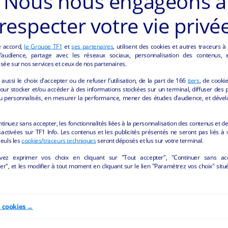
Nous nous engageons à
respecter votre vie privé
e accord,
le Groupe TF1
et
ses partenaires
, utilisent des cookies et autres traceurs à
audience, partage avec les réseaux sociaux, personnalisation des contenus, et
sée sur nos services et ceux de nos partenaires.
ÔTELLERIE ET RESTAURATION" DE LA REGI
aussi le choix d'accepter ou de refuser l’utilisation, de la part de
166
tiers
, de cooki
our stocker et/ou accéder à des informations stockées sur un terminal, diffuser des p
u personnalisés, en mesurer la performance, mener des études d’audience, et dével
ntinuez sans accepter, les fonctionnalités liées à la personnalisation des contenus et de
activées sur TF1 Info. Les contenus et les publicités présentés ne seront pas liés à 
Seuls les
cookies/traceurs techniques
seront déposés et lus sur votre terminal.
vez exprimer vos choix en cliquant sur "Tout accepter", "Continuer sans ac
r", et les modifier à tout moment en cliquant sur le lien "Paramétrez vos choix" situ
e cookies →