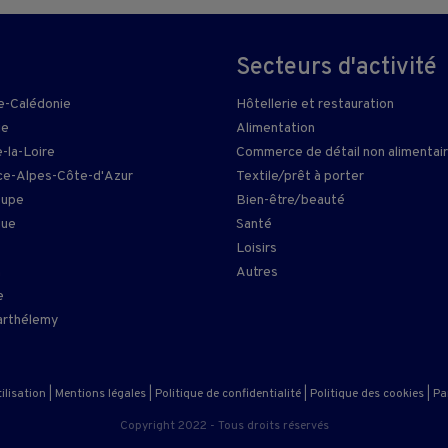
Secteurs d'activité
e-Calédonie
Hôtellerie et restauration
ie
Alimentation
-la-Loire
Commerce de détail non alimentai
e-Alpes-Côte-d'Azur
Textile/prêt à porter
oupe
Bien-être/beauté
que
Santé
Loisirs
n
Autres
e
arthélemy
ilisation
|
Mentions légales
|
Politique de confidentialité
|
Politique des cookies
|
Pa
Copyright 2022 - Tous droits réservés