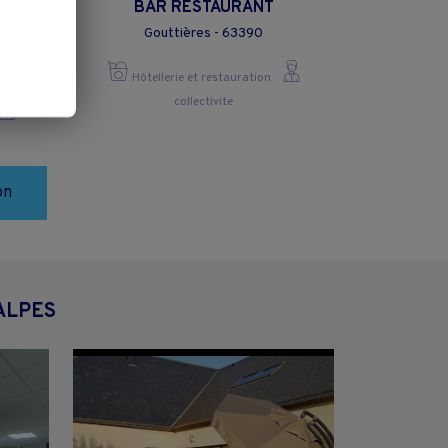
te de
BAR RESTAURANT
s 25
Gouttières - 63390
ancy
3610
Hôtellerie et restauration
collectivite
on
ALPES