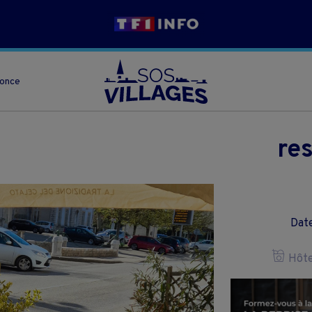
nonce
res
Date
Hôtel