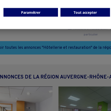
Bar,Tabac,Fdj
Ensemble Touristique - Gî
groupe/ Chambres d'hôte
Cremeaux - 42260
couchages - Massif du s
Paramétrer
Tout accepter
Besse-et-Saint-Anastaise - 6
Hôtellerie et restauration
particulier
Hôtellerie et restauration
particulier
oir toutes les annonces "Hôtellerie et restauration" de la régi
ANNONCES DE LA RÉGION AUVERGNE-RHÔNE-