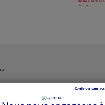
annonce, merci de co
dessus)
tat.
Continuer sans acc