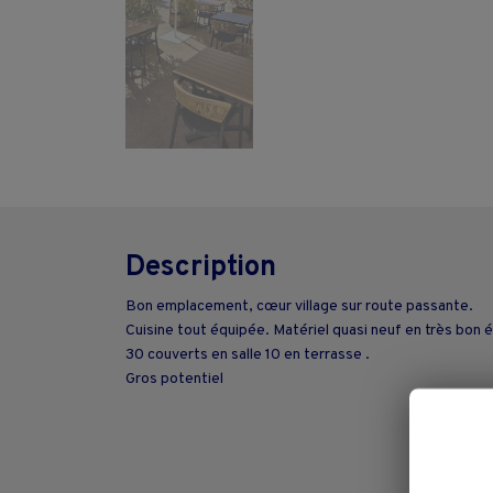
Description
Bon emplacement, cœur village sur route passante.
Cuisine tout équipée. Matériel quasi neuf en très bon é
30 couverts en salle 10 en terrasse .
Gros potentiel