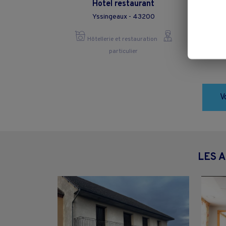
Hotel restaurant
Yssingeaux - 43200
Hôtellerie et restauration
particulier
V
LES 