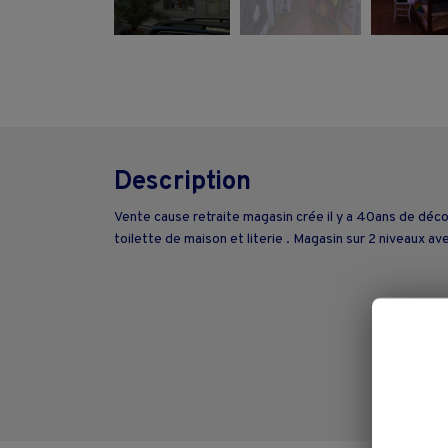
Description
Vente cause retraite magasin crée il y a 40ans de déco
toilette de maison et literie . Magasin sur 2 niveaux av