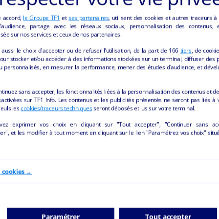
e accord,
le Groupe TF1
et
ses partenaires
, utilisent des cookies et autres traceurs à
ONCES "AUTRES" DE LA REGION BOURGOGN
audience, partage avec les réseaux sociaux, personnalisation des contenus, et
sée sur nos services et ceux de nos partenaires.
aussi le choix d'accepter ou de refuser l’utilisation, de la part de
166
tiers
, de cooki
our stocker et/ou accéder à des informations stockées sur un terminal, diffuser des p
u personnalisés, en mesurer la performance, mener des études d’audience, et dével
ntinuez sans accepter, les fonctionnalités liées à la personnalisation des contenus et de
activées sur TF1 Info. Les contenus et les publicités présentés ne seront pas liés à 
Seuls les
cookies/traceurs techniques
seront déposés et lus sur votre terminal.
vez exprimer vos choix en cliquant sur "Tout accepter", "Continuer sans ac
r", et les modifier à tout moment en cliquant sur le lien "Paramétrez vos choix" situ
Commerce
Bâtiment, bureau, entrep
e cookies →
Aunay-en-Bazois - 58110
Montcenis - 71710
Autres
collectivite
Autres
particulier
Paramétrer
Tout accepter