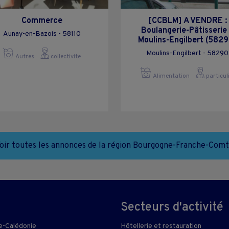
Commerce
[CCBLM] A VENDRE :
Boulangerie-Pâtisserie
Aunay-en-Bazois - 58110
Moulins-Engilbert (5829
Moulins-Engilbert - 58290
Autres
collectivite
Alimentation
particul
oir toutes les annonces de la région Bourgogne-Franche-Com
Secteurs d'activité
e-Calédonie
Hôtellerie et restauration