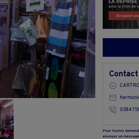
Contact
CARTRO
harmoni
038475
Pour toutes demande
envoyer un message 