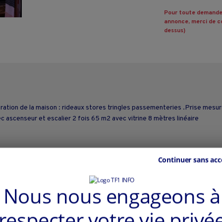
Pour toute demande
annonce, merci de co
dessus)
ration de la maison : rideaux stores tringles passementeries .Prise mesure
ec ascenseur et escalier 2 fois 65 m2 avec vitrine 8 mètres linéaire
Continuer sans acc
Nous nous engageons à
respecter votre vie privé