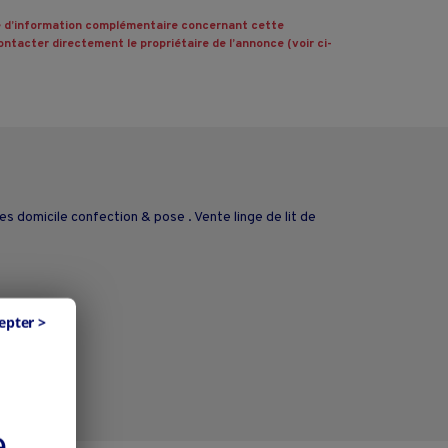
 d’information complémentaire concernant cette
ntacter directement le propriétaire de l’annonce (voir ci-
s domicile confection & pose . Vente linge de lit de
epter >
e