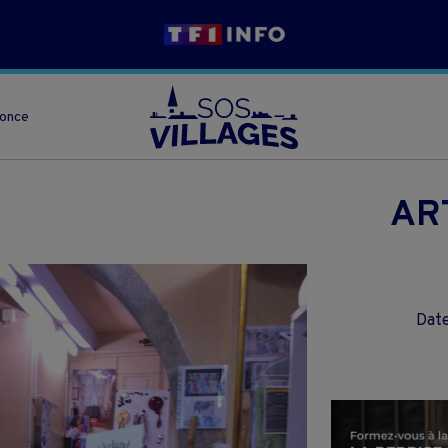
nonce
AR
Date