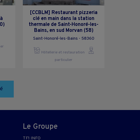
[CCBLM] Restaurant pizzeria
 à
clé en main dans la station
0)
thermale de Saint-Honoré-les-
Bains, en sud Morvan (58)
Saint-Honoré-les-Bains - 58360
ier
Hôtellerie et restauration
particulier
té
Le Groupe
TF1 INFO