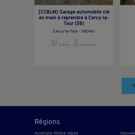
[CCBLM] Garage automobile clé
en main à reprendre à Cercy-la-
Tour (58)
Cercy-la-Tour - 58340
Autres
particulier
V
Régions
Auvergne-Rhône-Alpes
Nouvell