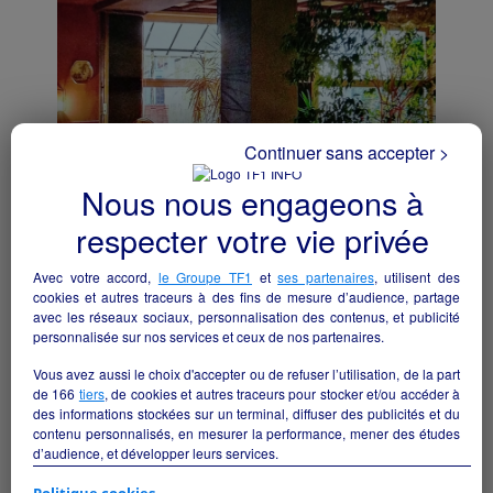
Continuer sans accepter >
Nous nous engageons à
respecter votre vie privée
Avec votre accord,
le Groupe TF1
et
ses partenaires
, utilisent des
auberge avec 9 chambres murs et fond ,
cookies et autres traceurs à des fins de mesure d’audience, partage
licence 4 PRIX EN BAISSE A SAISIR
avec les réseaux sociaux, personnalisation des contenus, et publicité
personnalisée sur nos services et ceux de nos partenaires.
Saint-Julien-de-Jonzy - 71110
Vous avez aussi le choix d'accepter ou de refuser l’utilisation, de la part
Hôtellerie et restauration
particulier
de
166
tiers
, de cookies et autres traceurs pour stocker et/ou accéder à
des informations stockées sur un terminal, diffuser des publicités et du
contenu personnalisés, en mesurer la performance, mener des études
d’audience, et développer leurs services.
Si vous continuez sans accepter, les fonctionnalités liées à la