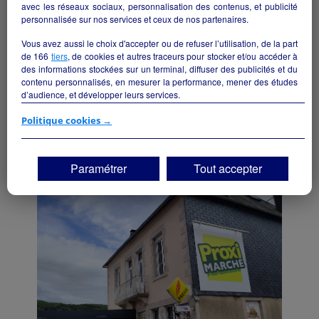
avec les réseaux sociaux, personnalisation des contenus, et publicité
personnalisée sur nos services et ceux de nos partenaires.
Vous avez aussi le choix d'accepter ou de refuser l’utilisation, de la part
de
166
tiers
, de cookies et autres traceurs pour stocker et/ou accéder à
des informations stockées sur un terminal, diffuser des publicités et du
contenu personnalisés, en mesurer la performance, mener des études
d’audience, et développer leurs services.
Si vous continuez sans accepter, les fonctionnalités liées à la
Politique cookies →
Boulangerie Pâtisserie
personnalisation des contenus et des publicités seront désactivées sur
Arleuf - 58430
TF1 Info. Les contenus et les publicités présentés ne seront pas liés à
vos centres d'intérêt. Seuls les
cookies/traceurs techniques
seront
Paramétrer
Tout accepter
déposés et lus sur votre terminal.
Alimentation
particulier
Vous pouvez exprimer vos choix en cliquant sur "Tout accepter",
"Continuer sans accepter" ou "Paramétrer", et les modifier à tout
moment en cliquant sur le lien "Paramétrez vos choix" situé en bas de
page.