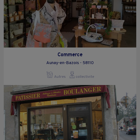
Commerce
Aunay-en-Bazois - 58110
Autres
collectivite