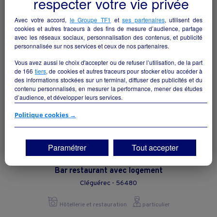
respecter votre vie privée
Val-Couesnon - 35560
Avec votre accord,
le Groupe TF1
et
ses partenaires
, utilisent des
Hôtellerie et restauration
collectivite
cookies et autres traceurs à des fins de mesure d’audience, partage
avec les réseaux sociaux, personnalisation des contenus, et publicité
personnalisée sur nos services et ceux de nos partenaires.
Vous avez aussi le choix d'accepter ou de refuser l’utilisation, de la part
de
166
tiers
, de cookies et autres traceurs pour stocker et/ou accéder à
des informations stockées sur un terminal, diffuser des publicités et du
contenu personnalisés, en mesurer la performance, mener des études
d’audience, et développer leurs services.
Si vous continuez sans accepter, les fonctionnalités liées à la
Politique cookies →
personnalisation des contenus et des publicités seront désactivées sur
TF1 Info. Les contenus et les publicités présentés ne seront pas liés à
vos centres d'intérêt. Seuls les
cookies/traceurs techniques
seront
Paramétrer
Tout accepter
déposés et lus sur votre terminal.
Vous pouvez exprimer vos choix en cliquant sur "Tout accepter",
Bar restaurant avec logement
"Continuer sans accepter" ou "Paramétrer", et les modifier à tout
moment en cliquant sur le lien "Paramétrez vos choix" situé en bas de
Cléguérec - 56480
page.
Hôtellerie et restauration
particulier