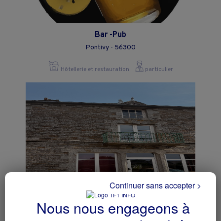
Bar -Pub
Pontivy - 56300
Hôtellerie et restauration
particulier
Continuer sans accepter >
Nous nous engageons à
Location cellule commerciale