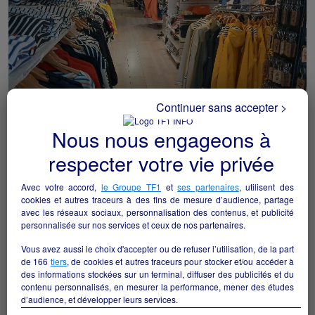
Continuer sans accepter >
Nous nous engageons à
respecter votre vie privée
Magasin de produits régionaux
Morlaix - 29600
Avec votre accord,
le Groupe TF1
et
ses partenaires
, utilisent des
cookies et autres traceurs à des fins de mesure d’audience, partage
Commerce de détail non alimentaire
particulier
avec les réseaux sociaux, personnalisation des contenus, et publicité
personnalisée sur nos services et ceux de nos partenaires.
Vous avez aussi le choix d'accepter ou de refuser l’utilisation, de la part
de
166
tiers
, de cookies et autres traceurs pour stocker et/ou accéder à
des informations stockées sur un terminal, diffuser des publicités et du
contenu personnalisés, en mesurer la performance, mener des études
d’audience, et développer leurs services.